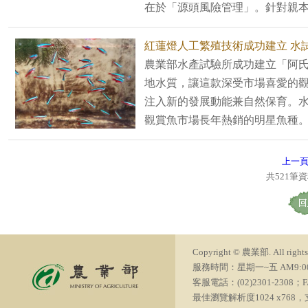
在於「源頭風險管理」。針對親本
紅蓮燈人工繁殖技術成功建立 水
農業部水產試驗所成功建立「阿
地水質，讓這款深受市場喜愛的
注入新的發展動能兼自然保育。
觀賞魚市場長年熱銷的明星魚種。以
上一
共521筆
Copyright © 農業部. All rights 
服務時間：星期一~五 AM9:00~PM6
客服電話：(02)2301-2308；FA
最佳瀏覽解析度1024 x768，支援瀏