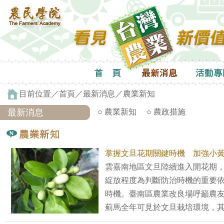
目前位置／
首頁
／
最新消息
／農業新知
最新消息
○ 農業新知
○ 農政措施
掌握文旦花期關鍵時機 加強小
雲嘉南地區文旦陸續進入開花期
綻放程度為判斷防治時機的重要
時機。臺南區農業改良場呼籲農
薊馬全年可見於文旦栽培環境，其