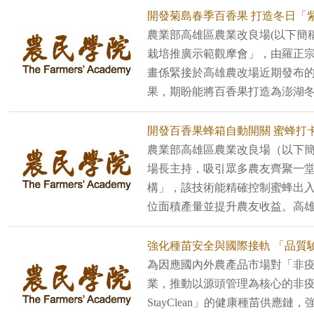
開發菊島春季百香果 打造冬日「
農業部高雄區農業改良場(以下簡
栽培推廣示範觀摩會」，由羅正宗
畫係緊接於高雄農改場近期發布
果，期盼能將百香果打造為澎湖冬
開發百香果蜂箱自動開關 蜜蜂打
農業部高雄區農業改良場（以下
場長主持，吸引眾多農友齊聚一
構」，該技術能精確控制蜜蜂出
位面積產量並提升農友收益。高雄
強化種苗安全與國際接軌 「品質
為因應國內外農產品市場對「非
業，推動以源頭管理為核心的非疫生
StayClean」的健康種苗供