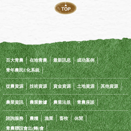
百大青農
在地青農
最新訊息
成功案例
青年農民E化系統
從農資源
技術資源
資金資源
土地資源
其他資源
農業資訊
農業數據
農業法規
青農座談
諮詢服務
農糧
漁業
畜牧
休閒
青農聯誼會出(轉)會