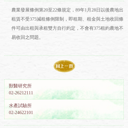
農業發展條例第20至22條規定，89年1月28日以後農地出
租賃不受375減租條例限制，即租期、租金與土地收回條
件可由出租與承租雙方自行約定，不會有375租約農地不
易收回之問題。
獸醫研究所
02-26212111
水產試驗所
02-24622101