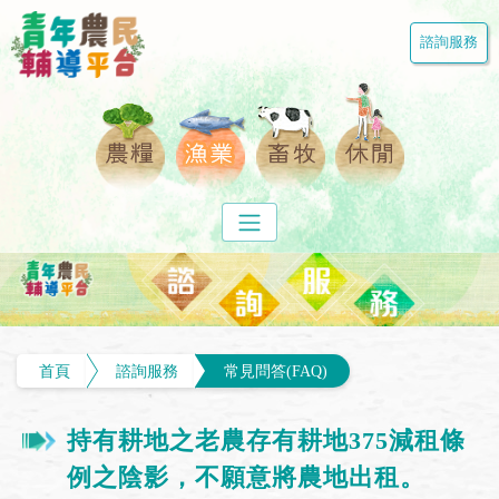
諮詢服務
首頁
諮詢服務
常見問答(FAQ)
持有耕地之老農存有耕地375減租條
例之陰影，不願意將農地出租。