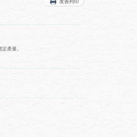
友善列印
。
穩定產量。