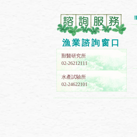
漁業諮詢窗口
獸醫研究所
02-26212111
水產試驗所
02-24622101