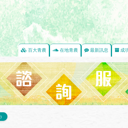
百大青農
在地青農
最新訊息
成
)