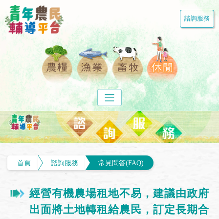
諮詢服務
首頁
諮詢服務
常見問答(FAQ)
經營有機農場租地不易，建議由政府
出面將土地轉租給農民，訂定長期合