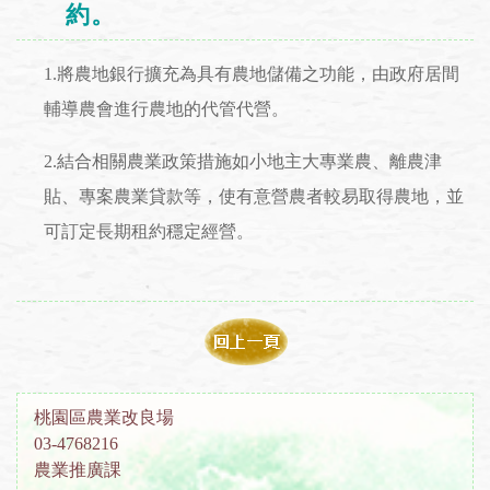
約。
1.將農地銀行擴充為具有農地儲備之功能，由政府居間
輔導農會進行農地的代管代營。
2.結合相關農業政策措施如小地主大專業農、離農津
貼、專案農業貸款等，使有意營農者較易取得農地，並
可訂定長期租約穩定經營。
桃園區農業改良場
03-4768216
農業推廣課