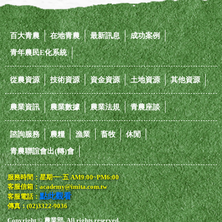
百大青農
在地青農
最新訊息
成功案例
青年農民E化系統
從農資源
技術資源
資金資源
土地資源
其他資源
農業資訊
農業數據
農業法規
青農座談
諮詢服務
農糧
漁業
畜牧
休閒
青農聯誼會出(轉)會
服務時間：星期一~五 AM9:00~PM6:00
客服信箱：academy@imita.com.tw
點此觀看
客服電話：
傳真：(02)3322-9036
Copyright © 農業部. All rights reserved.