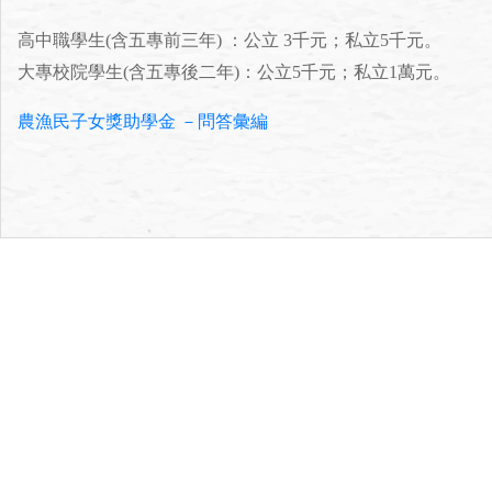
高中職學生(含五專前三年) ：公立 3千元；私立5千元。
大專校院學生(含五專後二年)：公立5千元；私立1萬元。
農漁民子女獎助學金 －問答彙編