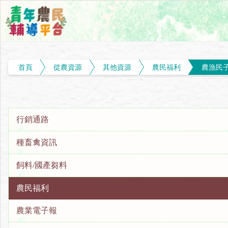
首頁
從農資源
其他資源
農民福利
農漁民
行銷通路
種畜禽資訊
飼料/國產芻料
農民福利
農業電子報