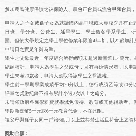
參加農民健康保險之被保險人、農會正會員或漁會甲類會員，
申請人之子女或孫子女為就讀國內高中職或大專校院具有正
日班、學分班、公費生、延畢學生、學士後各學系學生、研
圍。但依大學規定之學士學位修業年限逾4年者，以25歲加
申請日之實足年齡為準。
學生之父母最近一年度綜合所得總額未超過新臺幣114萬元
總額核計。申請人為學生之父或母，且有再婚情形者，以申
學生未滿20歲者，申請人應取得該學生之監護權。
學生前一學期學業成績平均70分以上，德行成績乙等或70
評量之獎懲紀錄不得有累計小過2次以上之處分。
未請領政府各類學雜費就學減免優待、教育或其他補助者。
學期新臺幣5千元或6千元教育代金，不在此限。
祖父母與孫子女同一戶籍6個月以上並共營生活且符合上述資
獎助金額：