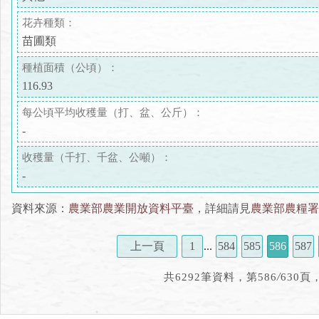
花卉種類：
苗圃類
種植面積（公頃）：
116.93
每公頃平均收穫量（打、盆、公斤）：
-
收穫量（千打、千盆、公噸）：
-
資料來源：
農業部農業開放資料平臺
，詳細請見
農業部農糧署
上一頁
1
...
584
585
586
587
/
共6292筆資料，第586
630頁