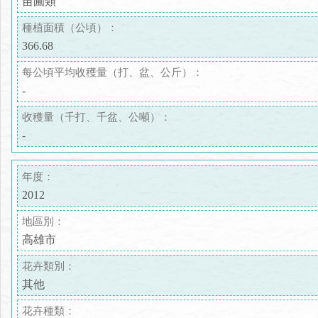
苗圃類
種植面積（公頃）：
366.68
每公頃平均收穫量（打、盆、公斤）：
-
收穫量（千打、千盆、公噸）：
-
年度：
2012
地區別：
高雄市
花卉類別：
其他
花卉種類：