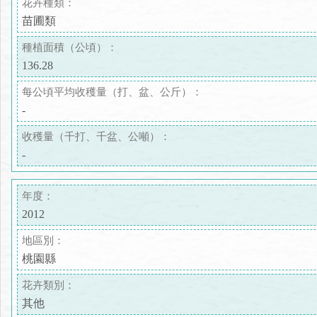
花卉種類：
苗圃類
種植面積（公頃）：
136.28
每公頃平均收穫量（打、盆、公斤）：
-
收穫量（千打、千盆、公噸）：
-
年度：
2012
地區別：
桃園縣
花卉類別：
其他