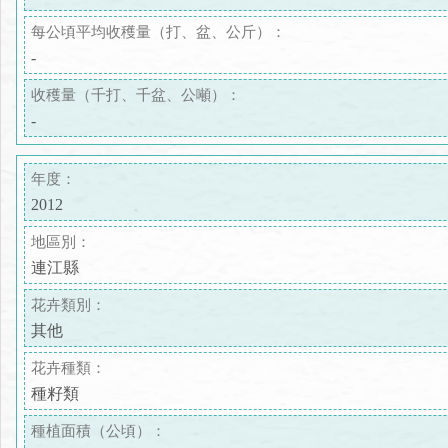
每公頃平均收穫量（打、盆、公斤）：
-
收穫量（千打、千盆、公噸）：
-
年度：
2012
地區別：
連江縣
花卉類別：
其他
花卉種類：
種籽類
種植面積（公頃）：