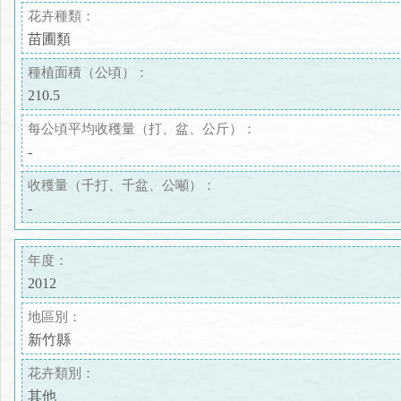
花卉種類：
苗圃類
種植面積（公頃）：
210.5
每公頃平均收穫量（打、盆、公斤）：
-
收穫量（千打、千盆、公噸）：
-
年度：
2012
地區別：
新竹縣
花卉類別：
其他