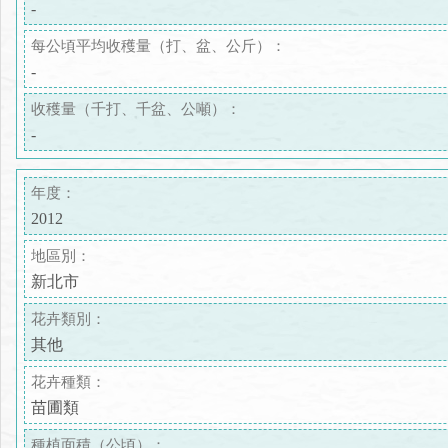
-
每公頃平均收穫量（打、盆、公斤）：
-
收穫量（千打、千盆、公噸）：
-
年度：
2012
地區別：
新北市
花卉類別：
其他
花卉種類：
苗圃類
種植面積（公頃）：