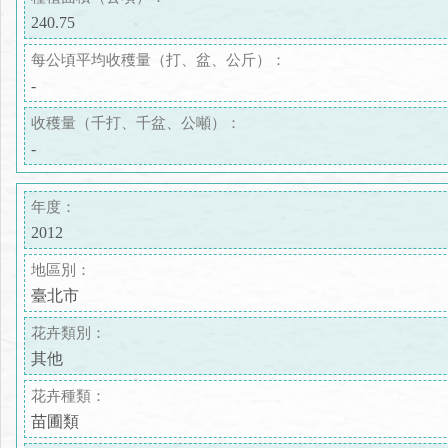
240.75
每公頃平均收穫量（打、盆、公斤）：
-
收穫量（千打、千盆、公噸）：
-
年度：
2012
地區別：
臺北市
花卉類別：
其他
花卉種類：
苗圃類