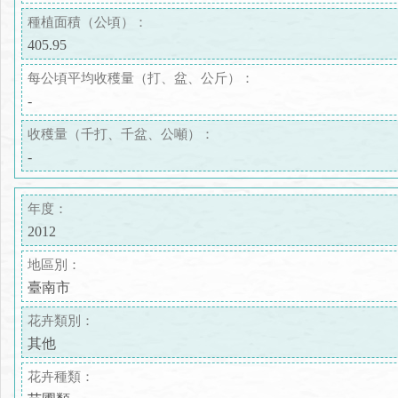
種植面積（公頃）：
405.95
每公頃平均收穫量（打、盆、公斤）：
-
收穫量（千打、千盆、公噸）：
-
年度：
2012
地區別：
臺南市
花卉類別：
其他
花卉種類：