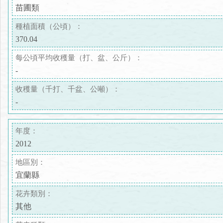
苗圃類
種植面積（公頃）：
370.04
每公頃平均收穫量（打、盆、公斤）：
-
收穫量（千打、千盆、公噸）：
-
年度：
2012
地區別：
宜蘭縣
花卉類別：
其他