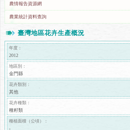
農情報告資源網
農業統計資料查詢
臺灣地區花卉生產概況
年度：
2012
地區別：
金門縣
花卉類別：
其他
花卉種類：
種籽類
種植面積（公頃）：
-