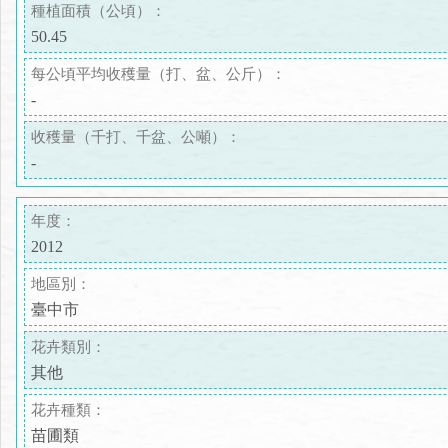
種植面積（公頃）：
50.45
每公頃平均收穫量（打、盆、公斤）：
-
收穫量（千打、千盆、公噸）：
-
年度：
2012
地區別：
臺中市
花卉類別：
其他
花卉種類：
苗圃類