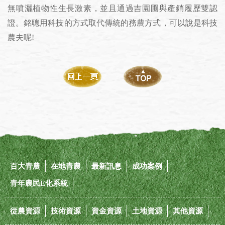
無噴灑植物性生長激素，並且通過吉園圃與產銷履歷雙認
證。銘聰用科技的方式取代傳統的務農方式，可以說是科技
農夫呢!
百大青農
在地青農
最新訊息
成功案例
青年農民E化系統
從農資源
技術資源
資金資源
土地資源
其他資源