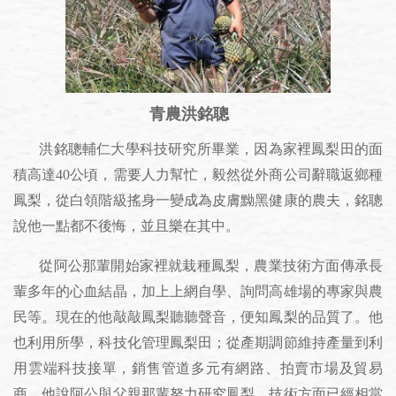
青農洪銘聰
洪銘聰輔仁大學科技研究所畢業，因為家裡鳳梨田的面
積高達40公頃，需要人力幫忙，毅然從外商公司辭職返鄉種
鳳梨，從白領階級搖身一變成為皮膚黝黑健康的農夫，銘聰
說他一點都不後悔，並且樂在其中。
從阿公那輩開始家裡就栽種鳳梨，農業技術方面傳承長
輩多年的心血結晶，加上上網自學、詢問高雄場的專家與農
民等。現在的他敲敲鳳梨聽聽聲音，便知鳳梨的品質了。他
也利用所學，科技化管理鳳梨田；從產期調節維持產量到利
用雲端科技接單，銷售管道多元有網路、拍賣市場及貿易
商。他說阿公與父親那輩努力研究鳳梨，技術方面已經相當