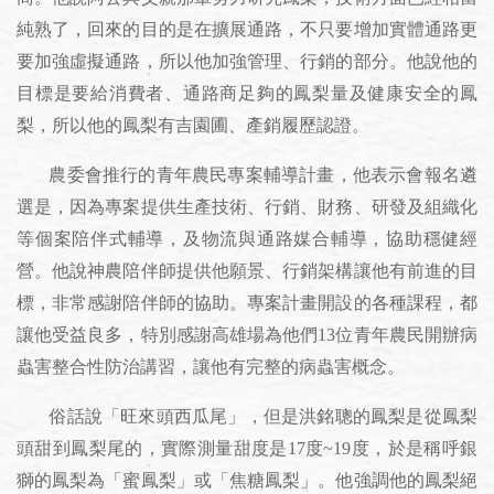
純熟了，回來的目的是在擴展通路，不只要增加實體通路更
要加強虛擬通路，所以他加強管理、行銷的部分。他說他的
目標是要給消費者、通路商足夠的鳳梨量及健康安全的鳳
梨，所以他的鳳梨有吉園圃、產銷履歷認證。
農委會推行的青年農民專案輔導計畫，他表示會報名遴
選是，因為專案提供生產技術、行銷、財務、研發及組織化
等個案陪伴式輔導，及物流與通路媒合輔導，協助穩健經
營。他說神農陪伴師提供他願景、行銷架構讓他有前進的目
標，非常感謝陪伴師的協助。專案計畫開設的各種課程，都
讓他受益良多，特別感謝高雄場為他們13位青年農民開辦病
蟲害整合性防治講習，讓他有完整的病蟲害概念。
俗話說「旺來頭西瓜尾」，但是洪銘聰的鳳梨是從鳳梨
頭甜到鳳梨尾的，實際測量甜度是17度~19度，於是稱呼銀
獅的鳳梨為「蜜鳳梨」或「焦糖鳳梨」。他強調他的鳳梨絕