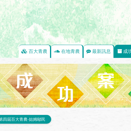
百大青農
在地青農
最新訊息
成
第四屆百大青農-姑姆鄔民