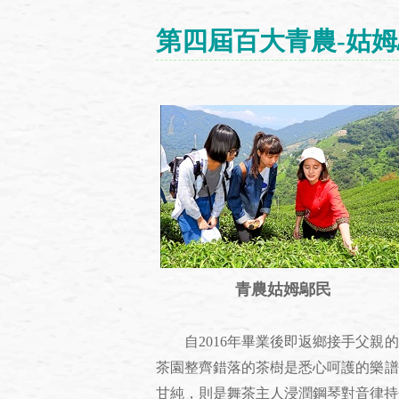
第四屆百大青農-姑
青農姑姆鄔民
自2016年畢業後即返鄉接手父親的
茶園整齊錯落的茶樹是悉心呵護的樂譜
甘純，則是舞茶主人浸潤鋼琴對音律持