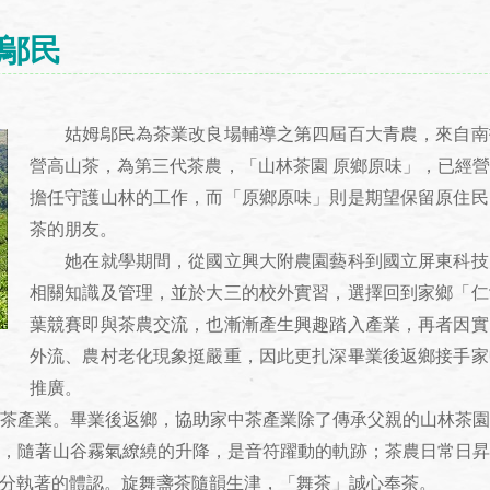
姆鄔民
姑姆鄔民為茶業改良場輔導之第四屆百大青農，來自南
營高山茶，為第三代茶農，「山林茶園 原鄉原味」，已經營
擔任守護山林的工作，而「原鄉原味」則是期望保留原住民
茶的朋友。
她在就學期間，從國立興大附農園藝科到國立屏東科技
相關知識及管理，並於大三的校外實習，選擇回到家鄉「仁
葉競賽即與茶農交流，也漸漸產生興趣踏入產業，再者因實
外流、農村老化現象挺嚴重，因此更扎深畢業後返鄉接手家
推廣。
茶產業。畢業後返鄉，協助家中茶產業除了傳承父親的山林茶園之
，隨著山谷霧氣繚繞的升降，是音符躍動的軌跡；茶農日常日
分執著的體認。旋舞盞茶隨韻生津，「舞茶」誠心奉茶。