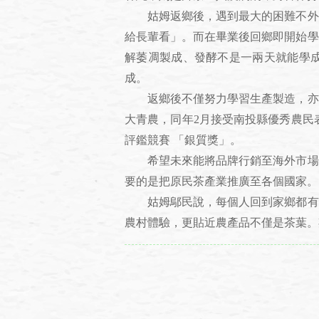
姑姆返鄉後，遇到最大的困難不外乎
給長輩看」。而在畢業後回鄉即開始學
解萎凋製成、發酵不是一兩天就能學
成。
返鄉後不僅努力學習生產製造，亦積極
大青農，同年2月接受南投縣優秀農民表
評鑑競賽 「銀質獎」。
希望未來能將品牌行銷至海外市場，
要的是把原民茶產業推廣至各個國家。
姑姆鄔民說，每個人回到家鄉都有一
農村體驗，更貼近農產品不僅是茶葉。