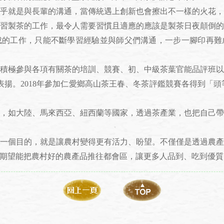
就是與長輩的溝通，當傳統遇上創新也會擦出不一樣的火花，
習製茶的工作，最令人需要習慣且適應的應該是製茶日夜顛倒
成的工作，只能不斷學習經驗並與師父們溝通，一步一腳印再難
參與各項有關茶的培訓、競賽、初、中級茶葉官能品評班以及
揚。2018年參加仁愛鄉高山茶王春、冬茶評鑑競賽各得到「頭等
如大陸、馬來西亞、紐西蘭等國家，透過茶產業，也把自己帶
個目的，就是讓農村變得更有活力、盼望。不僅僅是透過農產
期望能把農村好的農產品推往都會區，讓更多人品到、吃到優質