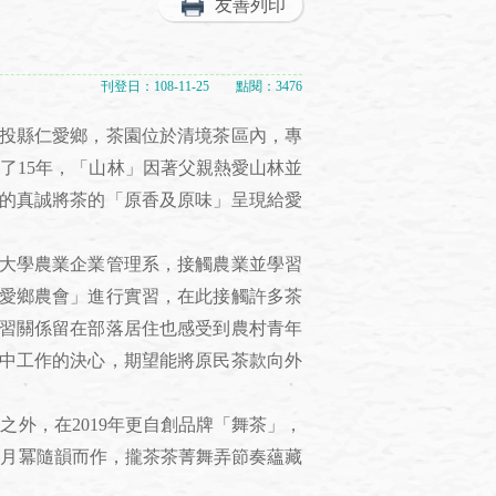
友善列印
刊登日：108-11-25 點閱：3476
投縣仁愛鄉，茶園位於清境茶區內，專
了15年，「山林」因著父親熱愛山林並
的真誠將茶的「原香及原味」呈現給愛
大學農業企業管理系，接觸農業並學習
愛鄉農會」進行實習，在此接觸許多茶
習關係留在部落居住也感受到農村青年
中工作的決心，期望能將原民茶款向外
外，在2019年更自創品牌「舞茶」，
昇月冪隨韻而作，攏茶茶菁舞弄節奏蘊藏