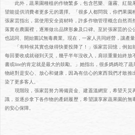
此外，蔬果園種植的作物繁多，包含芭樂、蓮霧、紅龍果
望能提供消費者更多元的選擇。「很多人都問我，你們果園
張家芸指出，當使用安全資材時，許多作物管理概念自然而
落實在農園裡，逐漸做出品牌形象及口碑。至於張家芸的公
也認同、開始嘗試無毒農業。現在，一家人共同經營，讓產量
「有時候其實也做得快要投降了！」張家芸回憶，例如前
每回要收成就碰到天災，幾乎半年沒收入，肩頭重量始終放
書或line的肯定就是最大的鼓勵。」她指出，很多媽媽吃了
物絕對是安心、放心和健康，因為有信心的東西我們才敢推
染了更多客人。
現階段，張家芸努力籌備資金、建蓋溫網室，希望天災再
識，並逐步拿下各作物的產銷履歷，希望讓享家蔬果園的無
的安心保障。