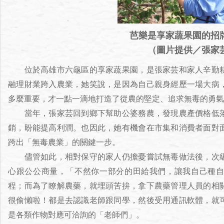
芭樂是享家蔬果園的招
（圖片提供／張家
位於高雄市六龜區的享家蔬果園，是張家芸和家人辛勤耕
融理財業跨入農業，她笑說，是因為自己親身經歷一場大病
多麼重要，才一點一滴地打造了從農的堅定、追求無毒的勇氣
當年，張家芸回到鄉下幫助公婆務農，發現農產價格低落
銷，盼能提高利潤。也因此，她有機會在市集和消費者面對
跨出「無毒農業」的關鍵一步。
儘管如此，相對保守的家人仍擔憂嘗試無毒做法後，次級
心跟公公商量，「不然你一部分的田給我們，讓我自己種
程；而為了瞭解農藥，就埋頭苦拚，拿下農藥管理人員的相
很偷懶啦！都是去認識老師跟同學，然後受用通訊軟體，就
是各類作物對應可洽詢的「老師們」。