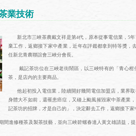
進茶業技術
新北市三峽茶農戴文祥是第4代，原本從事電信業，5年
棄工作，返鄉接下家中產業，近年在評鑑都拿到特等獎，去
任新北青農聯誼會三峽分會長。
戴記茶坊位在三峽老街鬧區，以三峽特有的「青心柑仔
茶，是店內的主要商品。
他起初投入電信業，陸續開好幾間電信加盟店，業界取
身體大不如前，還罹患癌症，又碰上颱風摧毀家中茶產業，
記茶坊的招牌，才是自己的」，決定辭去工作，返鄉接下家
間進修種茶及製茶技藝，並向三峽碧螺春達人黃文雄請益，提