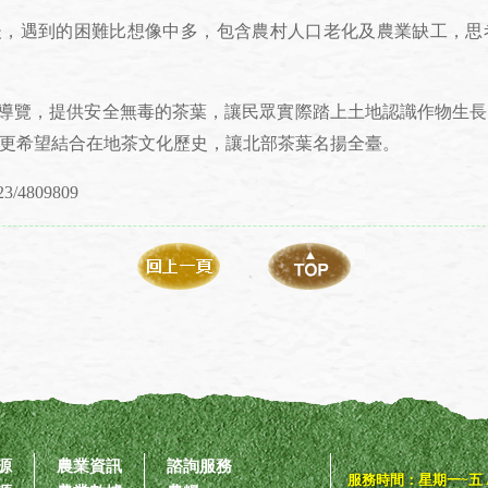
遇到的困難比想像中多，包含農村人口老化及農業缺工，思
覽，提供安全無毒的茶葉，讓民眾實際踏上土地認識作物生長
更希望結合在地茶文化歷史，讓北部茶葉名揚全臺。
23/4809809
源
農業資訊
諮詢服務
服務時間：星期一~五 AM