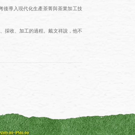
考後導入現代化生產茶菁與茶業加工技
、採收、加工的過程。戴文祥說，他不
9:00~PM6:00