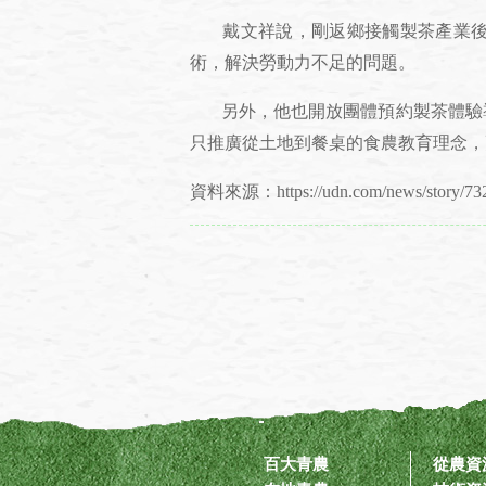
戴文祥說，剛返鄉接觸製茶產業後，
術，解決勞動力不足的問題。
另外，他也開放團體預約製茶體驗導
只推廣從土地到餐桌的食農教育理念，
資料來源：https://udn.com/news/story/73
百大青農
從農資