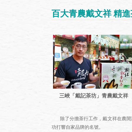
百大青農戴文祥 精
三峽「戴記茶坊」青農戴文祥
除了分擔茶行工作，戴文祥在農閒期
功打響自家品牌的名號。