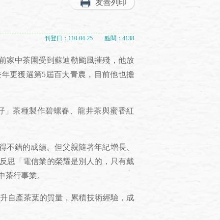
友善列印
刊登日：110-04-25 點閱：4138
前家中茶園受到蘇迪勒颱風摧殘，他放
年更獲選第5屆百大青農，目前他也擔
」茶種製作碧螺春、龍井茶與蜜香紅
得不錯的成績。但父親隨著年紀增長、
反思「電信業的榮耀是別人的，只有戴
中茶行事業。
升自產茶葉的質量，累積技術經驗，成