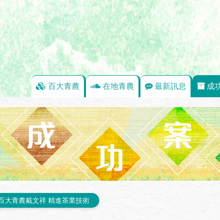
百大青農
在地青農
最新訊息
成
百大青農戴文祥 精進茶業技術