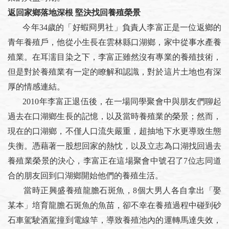
返回家鄉落地深根 堅決找回養殖榮景
今年34歲的「好蝦冏男社」負責人李富正是一位返鄉的
青年養殖戶，他從小生長在雲林縣口湖鄉，家中從事水產養
殖業。在耳濡目染之下，李富正雖然沒有專業的養殖技術，
但是對於養殖業有一定的瞭解和認識，對於這片土地也有深
厚的情感連結。
2010年李富正退伍後，在一場同學聚會中與朋友們聊起
過去在口湖鄉生長的記憶，以及當時養殖業的榮景；然而，
現在的口湖鄉，不僅人口流失嚴重，超抽地下水更導致生態
失衡。憑藉著一股想回家的熱忱，以及立志為口湖找回過去
養殖業榮景的決心，李富正在這場聚會中號召了7位志同道
合的朋友回到口湖鄉開始他們的養殖生活。
當時正興盛養殖龍膽石斑魚，8個大男人各自拿出「娶
某本」培育龍膽石斑魚的魚苗，卻不幸在養殖過程中碰到砂
石車駕駛酒駕撞到電線竿，導致養殖池內的運轉馬達失效，