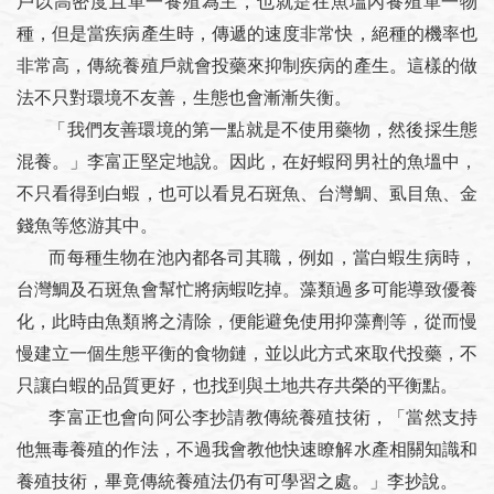
戶以高密度且單一養殖為主，也就是在魚塭內養殖單一物
種，但是當疾病產生時，傳遞的速度非常快，絕種的機率也
非常高，傳統養殖戶就會投藥來抑制疾病的產生。這樣的做
法不只對環境不友善，生態也會漸漸失衡。
「我們友善環境的第一點就是不使用藥物，然後採生態
混養。」李富正堅定地說。因此，在好蝦冏男社的魚塭中，
不只看得到白蝦，也可以看見石斑魚、台灣鯛、虱目魚、金
錢魚等悠游其中。
而每種生物在池內都各司其職，例如，當白蝦生病時，
台灣鯛及石斑魚會幫忙將病蝦吃掉。藻類過多可能導致優養
化，此時由魚類將之清除，便能避免使用抑藻劑等，從而慢
慢建立一個生態平衡的食物鏈，並以此方式來取代投藥，不
只讓白蝦的品質更好，也找到與土地共存共榮的平衡點。
李富正也會向阿公李抄請教傳統養殖技術，「當然支持
他無毒養殖的作法，不過我會教他快速瞭解水產相關知識和
養殖技術，畢竟傳統養殖法仍有可學習之處。」李抄說。