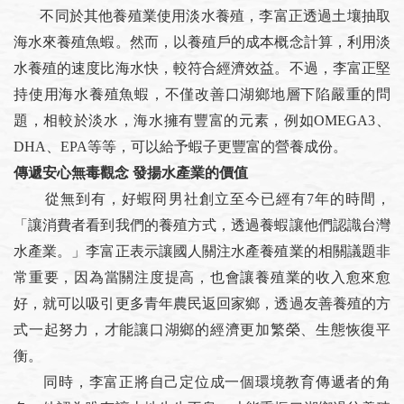
不同於其他養殖業使用淡水養殖，李富正透過土壤抽取
海水來養殖魚蝦。然而，以養殖戶的成本概念計算，利用淡
水養殖的速度比海水快，較符合經濟效益。不過，李富正堅
持使用海水養殖魚蝦，不僅改善口湖鄉地層下陷嚴重的問
題，相較於淡水，海水擁有豐富的元素，例如OMEGA3、
DHA、EPA等等，可以給予蝦子更豐富的營養成份。
傳遞安心無毒觀念 發揚水產業的價值
從無到有，好蝦冏男社創立至今已經有7年的時間，
「讓消費者看到我們的養殖方式，透過養蝦讓他們認識台灣
水產業。」李富正表示讓國人關注水產養殖業的相關議題非
常重要，因為當關注度提高，也會讓養殖業的收入愈來愈
好，就可以吸引更多青年農民返回家鄉，透過友善養殖的方
式一起努力，才能讓口湖鄉的經濟更加繁榮、生態恢復平
衡。
同時，李富正將自己定位成一個環境教育傳遞者的角