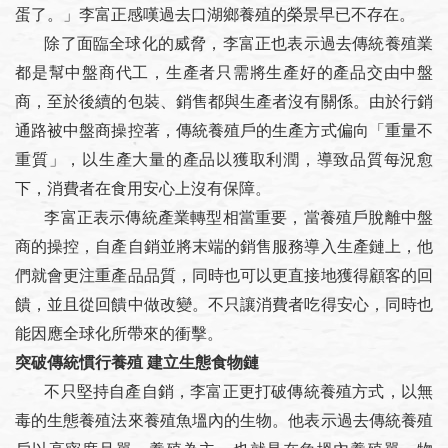
蛋了。」李富正感嘆過去口湖鄉養殖的榮景早已不存在。
除了面臨全球化的威脅，李富正也表示過去傳統養殖業
都是幫中盤商代工，生產者只需將生產好的產品交由中盤
商，至於後續的包裝、銷售都與生產者沒有關係。由於行銷
通路被中盤商操控著，傳統養殖戶的生產方式偏向「重量不
重質」，以生產大量的產品以獲取利潤，導致品質每況愈
下，消費者在食用安心上沒有保障。
李富正表示傳統產業轉型相當重要，當養殖戶脫離中盤
商的操控，自產自銷並將末端的銷售服務導入生產鏈上，他
們就會更注重產品品質，同時也可以更直接地獲得顧客的回
饋，並且從回饋中做改變。不只讓消費者吃得安心，同時也
能因應全球化所帶來的衝擊。
突破傳統慣行養殖 建立生態食物鏈
不只堅持自產自銷，李富正更打破傳統養殖方式，以無
毒的生態養殖法來養殖魚塭內的生物。他表示過去傳統養殖