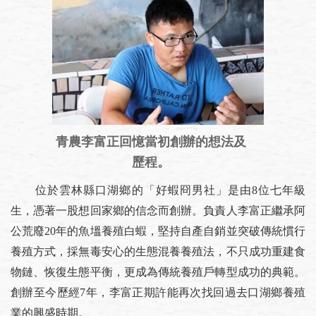
青農李富正回憶當初創辦的想法及
歷程。
位於雲林縣口湖鄉的「好蝦冏男社」是由8位七年級
生，憑著一股想回家鄉的信念而創辦。負責人李富正繼承阿
公荒廢20年的魚塭養殖白蝦，堅持自產自銷並突破傳統慣行
養殖方式，採無毒安心的生態混養養殖法，不只成功重建食
物鏈、恢復生態平衡，更成為傳統養殖戶轉型成功的典範。
創辦至今歷經7年，李富正期許能再次找回過去口湖鄉養殖
業的興盛時期。