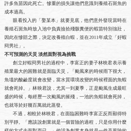
許多魚苗因此死亡。慘重的損失讓他們意識到養殖石斑魚的
成本過高。
眼看投入的「娶某本」就要見底，他們意外發現當時在
養殖石斑魚時放入池中負責撿拾殘骸糞便的蝦苗特別強壯，
因此在慘賠之際，決定改養殖白蝦，並在2011年成立「好蝦
冏男社」。
不可預測的天災 淡然面對視為挑戰
創立好蝦冏男社的過程中，李富正的妻子林映君表示養
殖業最大的困難就是面臨天災，「颱風來的時候雨下很大，
魚塭的酸鹼度就會改變，當水質環境改變的時候裡面的魚蝦
就會死掉。」林映君說，尤其一到夏季，正是颱風生成最旺
盛的時候，每經歷一次颱風的摧殘，一池的魚蝦就會死掉，
也就等於好幾百萬就此蒸發。
不過，相較於林映君，在面臨困難時李富正反而顯得特
別平靜。「應該說創業就是一個冒險的過程，只是你用什麼
樣的方式去面對而已。」他認為創業本身就是一件高風險的