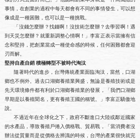
事情，在創業的過程中每天都會有不同的事情發生，可以想
像成是一種困難，也可以是一種挑戰。
「沒錢怎麼辦？找錢啊！沒技術怎麼辦？去學習啊！遇
到天災怎麼辦？就重新調整心情啊！」李富正表示當擁有信
念和堅持，把創業當成一種使命感的時候，任何困難都會迎
刃而解。
堅持自產自銷 積極轉型不被時代淘汰
隨著時代的進步，台灣傳統產業面臨淘汰，當然，口湖
鄉也不例外。過去口湖鄉養殖業興盛，無論是養殖技術或是
先天環境條件都有利於口湖鄉養殖業的發展，「我們口湖鄉
早期是以養殖聞名，更有養殖王國的稱號。」李富正驕傲地
說。
不過近年在全球化之下，政府不斷進口大陸或鄰近國家
的水產品，導致養殖戶捲入價格戰、貿易戰，「當消費者沒
辦法從質量而是從價格去辨識的時候，台灣的產業很快就完