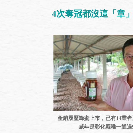
4次奪冠都沒這「章
產銷履歷蜂蜜上市，已有14業
威年是彰化縣唯一通過