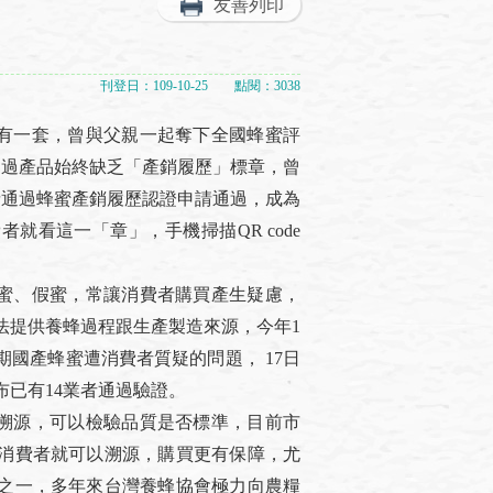
友善列印
刊登日：109-10-25 點閱：3038
一套，曾與父親一起奪下全國蜂蜜評
不過產品始終缺乏「產銷履歷」標章，曾
請通過蜂蜜產銷履歷認證申請通過，成為
就看這一「章」，手機掃描QR code
、假蜜，常讓消費者購買產生疑慮，
法提供養蜂過程跟生產製造來源，今年1
國產蜂蜜遭消費者質疑的問題， 17日
已有14業者通過驗證。
源，可以檢驗品質是否標準，目前市
消費者就可以溯源，購買更有保障，尤
之一，多年來台灣養蜂協會極力向農糧