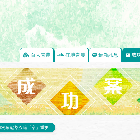
百大青農
在地青農
最新訊息
成
4次奪冠都沒這「章」重要