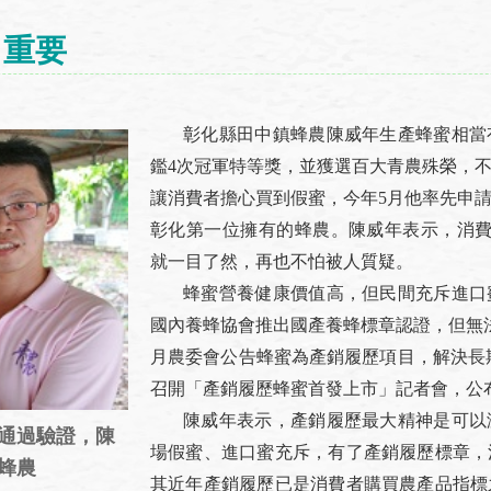
」重要
彰化縣田中鎮蜂農陳威年生產蜂蜜相當有
鑑4次冠軍特等獎，並獲選百大青農殊榮，
讓消費者擔心買到假蜜，今年5月他率先申
彰化第一位擁有的蜂農。陳威年表示，消費者
就一目了然，再也不怕被人質疑。
蜂蜜營養健康價值高，但民間充斥進口蜜
國內養蜂協會推出國產養蜂標章認證，但無
月農委會公告蜂蜜為產銷履歷項目，解決長期
召開「產銷履歷蜂蜜首發上市」記者會，公布
陳威年表示，產銷履歷最大精神是可以溯
者通過驗證，陳
場假蜜、進口蜜充斥，有了產銷履歷標章，
蜂農
其近年產銷履歷已是消費者購買農產品指標