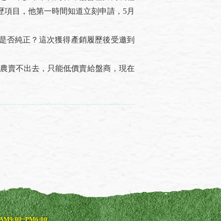
歷項目，他第一時間知道立刻申請，5月
是否純正？這次獲得產銷履歷後受邀到
農賣不出去，只能低價賣給盤商，現在
9:00~PM6:00