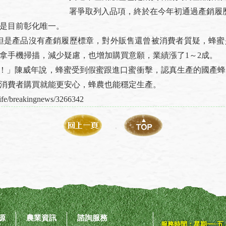
署爭取列入品項，終於在今年初通過產銷履
是目前彰化唯一。
是產品沒有產銷履歷標章，對外販售還曾被消費者質疑，蜂蜜
拿手機掃描，減少疑慮，也增加購買意願，業績漲了1～2成。
」陳威年說，蜂蜜受到假蜜跟進口蜜衝擊，認真生產的國產蜂
消費者購買就能更安心，蜂農也能穩定生產。
fe/breakingnews/3266342
源
農業資訊
諮詢服務
服務時間：星期一~五 AM