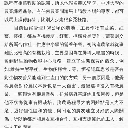
課程有相當程度的認識，所以他報名農民學院、中興大學的
農業課程進修。有任何農業問題馬上請教本場的專家，都可
以馬上獲得解答，比別人少走很多冤枉路。
目前恒裕管理1.36公頃的農地，主要作物有蔬菜、紅
藜、檸檬，都為有機栽培，紅藜、檸檬皆是契作，蔬菜則交
給所屬合作社，供應中小學的營養午餐。初踏進農業就從事
難度比較高的有機栽培，主要是因為在屏科大唸書的時候，
曾到野生動物收容中心服務，建立了生態保育的觀念，例
如:維持生態平衡、生物多樣性…等。恒裕認真思考是否有
對生物友善又能達到生產目的的方式；另一個原因是，他覺
得農藥對於農民本身也是一大傷害，最後選擇投入有機農
業。一頭鑽進有機農業後，雖然病蟲害讓他非常困擾，但是
他不後悔從事有機栽培。務農過程最大的困難點是人力不
足，還好個性隨和的他，與附近的農友建立良好的人際關
係，所以他都是和農友互相合作、互相支援彼此的工人，解
決人工的問題。