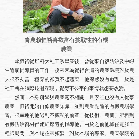
青農賴恒裕喜歡富有挑戰性的有機
農業
賴恒裕從屏科大社工系畢業後，曾從事自殺防治及中輟
生追蹤輔導員的工作，後來因為覺得台灣的農業環境對於農
人很不友善，種菜的卻買不起蔬菜，他深感沒有道理，於是
社工魂在腦際逐漸浮現，覺得不公平的事情就想要改變。
然而，本身所學與農業毫不相關，且家裡也沒有人從事
農業，恒裕開始自修農業知識，並到農業先進的有機農場學
習。很幸運的他遇到不藏私的前輩，從技術、農藥、肥料到
有機防治資材都鉅細靡遺的指導他。由於之前他擔任電腦工
程師期間，與本場往來頻繁，對於本場的專家、農民學院的