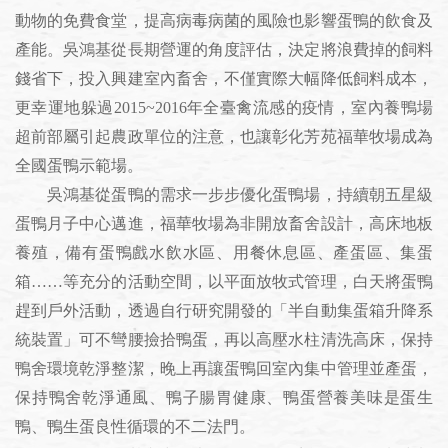
動物的免費食堂，提高病毒病菌的風險也影響蛋鴨的飲食及
產能。吳鴻基從長期營運的角度評估，決定將浪費掉的飼料
錢省下，投入興建室內畜舍，不僅實際大幅降低飼料成本，
更幸運地躲過2015~2016年全臺禽流感的疫情，室內養鴨場
超前部屬引起農政單位的注意，也讓彰化芳苑福華牧場成為
全國蛋鴨示範場。
吳鴻基從蛋鴨的需求一步步優化蛋鴨場，持續朝五星級
蛋鴨月子中心邁進，福華牧場為非開放畜舍設計，高床地板
養殖，備有蛋鴨戲水飲水區、用餐休息區、產蛋區、集蛋
箱……等充分的活動空間，以平面放牧式管理，白天將蛋鴨
趕到戶外活動，透過自行研究開發的「半自動集蛋箱升降系
統裝置」可不彎腰撿拾鴨蛋，再以高壓水柱清洗高床，保持
鴨舍環境乾淨整潔，晚上再讓蛋鴨回室內集中管理並產蛋，
保持鴨舍乾淨通風、鴨子腸胃健康、鴨蛋營養美味是蛋生
鴨、鴨生蛋良性循環的不二法門。