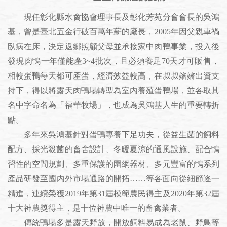
現任彰化縣水禽協會理事長及彰化芳苑分會會長的吳鴻
基，曾是臺北五金行破百萬年薪的廠長，2005年因父親車禍
臥病在床，決定返鄉照顧父母並承接家中肉鴨事業，投入後
發現肉鴨一年僅能產3~4批次，且必須養足70天才可販售，
相較蛋鴨每天都可產蛋，經濟效益較高，在叔叔嬸嬸出資支
持下，得以將露天肉鴨場轉型為室內養殖蛋鴨場，並各取其
名中字命名為「福華牧場」，也成為吳鴻基人生的重要轉折
點。
多年來吳鴻基針對蛋鴨專養下足功夫，從益生菌的飼料
配方、採光殺菌的畜舍設計、冬暖夏涼的通風設施、配合鴨
習性的空間規劃、多重保護的圍網器材、多元豐富的鴨系列
產品研發至國內外市場通路的開拓……等各面向從細節逐一
精進，連續榮獲2019年第31屆模範農民得主及2020年第32屆
十大神農獎得主，是十位神農中唯一的畜禽業者。
傳統鴨場多是露天野放，開放飼料易成為老鼠、野鳥等