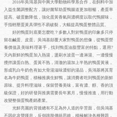
2016年吳鴻基與中興大學動物科學系合作，在飼料中加
入益生菌調整配方，讓好菌幫助蛋鴨腸道更加順暢，產蛋率
提高、破蛋數降低，強化蛋黃香氣與濃稠度以取代鴨腥味，
手指輕壓蛋黃具彈性不易破裂，大幅提高鴨蛋整體品質。
好的鴨蛋到底要怎麼吃？多數人對於鴨蛋的印象多只停
留在鹹蛋、皮蛋。吳鴻基顛覆大家對鴨蛋的想像，從鴨蛋營
養價值及美味料理著手，找到鴨蛋油脂豐富的特點，選用7
天內新鮮的鴨蛋加入熱湯，盪刷水波蛋一邊淋湯、一邊慢慢
攪拌讓蛋白熟、蛋黃不熟，清澈的湯加上半熟的鴨蛋黃液，
形成乳白牛奶色有如大骨湯滋味濃郁的湯品，吳鴻基將其育
名為牛奶鴨蛋，積極推廣生鮮鴨，讓消費者吃到鴨蛋的新鮮
原味、提升料理滋味，保留營養美味，富有濃、醇、香的頂
級保證，好的研發與推廣需要長年累月，慢慢推進，用行動
改變整個蛋鴨產銷產業。
光鮮亮麗的背後總有不足為外人道的辛苦面，但吳鴻基
不因此哀聲嘆息，反倒跳脫傳統思維，積極解決各種難題，