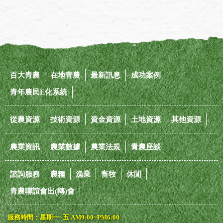
百大青農
在地青農
最新訊息
成功案例
青年農民E化系統
從農資源
技術資源
資金資源
土地資源
其他資源
農業資訊
農業數據
農業法規
青農座談
諮詢服務
農糧
漁業
畜牧
休閒
青農聯誼會出(轉)會
服務時間：星期一~五 AM9:00~PM6:00