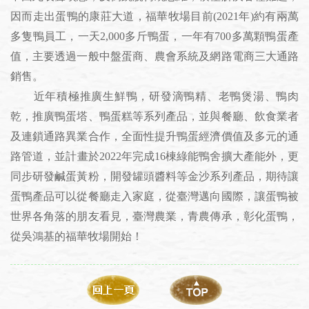
因而走出蛋鴨的康莊大道，福華牧場目前(2021年)約有兩萬
多隻鴨員工，一天2,000多斤鴨蛋，一年有700多萬顆鴨蛋產
值，主要透過一般中盤蛋商、農會系統及網路電商三大通路
銷售。
近年積極推廣生鮮鴨，研發滴鴨精、老鴨煲湯、鴨肉
乾，推廣鴨蛋塔、鴨蛋糕等系列產品，並與餐廳、飲食業者
及連鎖通路異業合作，全面性提升鴨蛋經濟價值及多元的通
路管道，並計畫於2022年完成16棟綠能鴨舍擴大產能外，更
同步研發鹹蛋黃粉，開發罐頭醬料等金沙系列產品，期待讓
蛋鴨產品可以從餐廳走入家庭，從臺灣邁向國際，讓蛋鴨被
世界各角落的朋友看見，臺灣農業，青農傳承，彰化蛋鴨，
從吳鴻基的福華牧場開始！