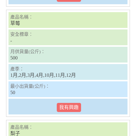
產品名稱：
草莓
安全標章：
-
月供貨量(公斤)：
500
產季：
1月,2月,3月,4月,10月,11月,12月
最小出貨量(公斤)：
50
我有興趣
產品名稱：
梨子