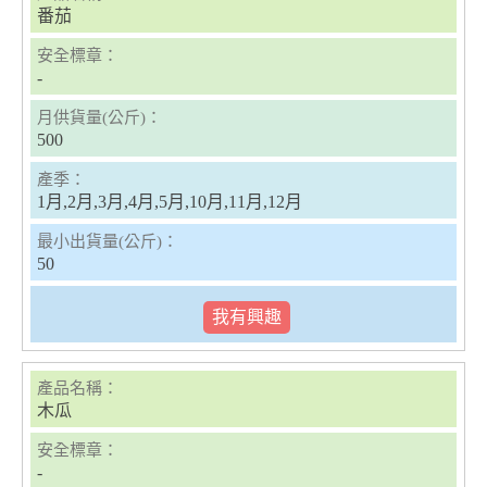
番茄
安全標章：
-
月供貨量(公斤)：
500
產季：
1月,2月,3月,4月,5月,10月,11月,12月
最小出貨量(公斤)：
50
我有興趣
產品名稱：
木瓜
安全標章：
-