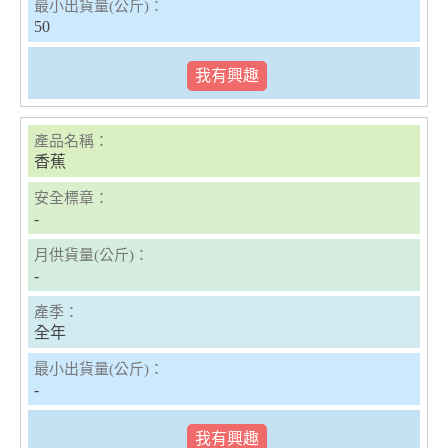
最小出貨量(公斤)：
50
我有興趣
產品名稱：
香蕉
安全標章：
-
月供貨量(公斤)：
-
產季：
全年
最小出貨量(公斤)：
-
我有興趣