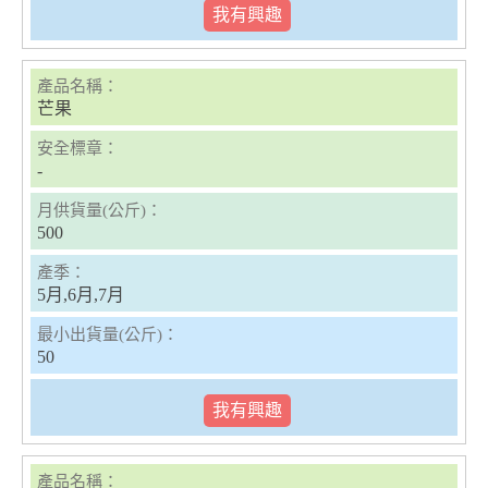
我有興趣
產品名稱：
芒果
安全標章：
-
月供貨量(公斤)：
500
產季：
5月,6月,7月
最小出貨量(公斤)：
50
我有興趣
產品名稱：