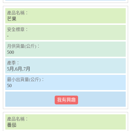
產品名稱：
芒果
安全標章：
-
月供貨量(公斤)：
500
產季：
5月,6月,7月
最小出貨量(公斤)：
50
我有興趣
產品名稱：
番茄