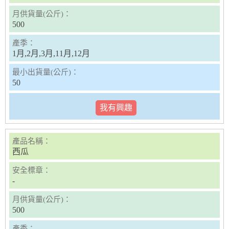
月供貨量(公斤)：
500
產季：
1月,2月,3月,11月,12月
最小出貨量(公斤)：
50
我有興趣
產品名稱：
西瓜
安全標章：
-
月供貨量(公斤)：
500
產季：