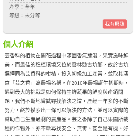
產季：全年
等級：未分等
我有興趣
個人介紹
芸香科的植物在開花過程中滿園香氣瀰漫，果實滋味鮮
美，而最佳的種植環境又位於雲林縣古坑鄉，故於古坑
選擇同為芸香科的柑桔，投入初級加工產業，並取其涵
意「芸之香」為農場名稱。在2010年農場誕生初期時，
遇到最大的挑戰是如何保持生鮮蔬果的鮮度與產銷問
題，我們不斷地嘗試尋找解決之道，歷經一年多的不斷
努力，終於摸索出一條可以解決的方法，並可以實際的
幫助自己生產過剩的農產品。芸之香除了自己果園所栽
種的作物外，亦不斷尋找安全、無毒、甚至是有機、好