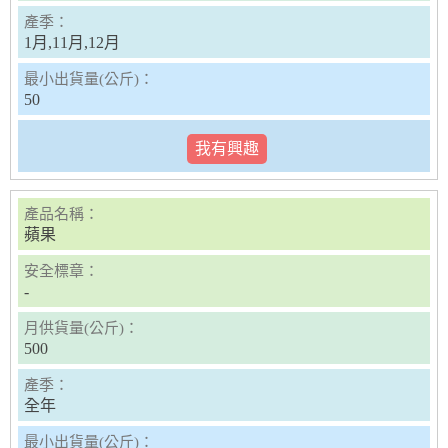
產季：
1月,11月,12月
最小出貨量(公斤)：
50
我有興趣
產品名稱：
蘋果
安全標章：
-
月供貨量(公斤)：
500
產季：
全年
最小出貨量(公斤)：