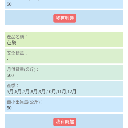
50
我有興趣
產品名稱：
芭樂
安全標章：
-
月供貨量(公斤)：
500
產季：
5月,6月,7月,8月,9月,10月,11月,12月
最小出貨量(公斤)：
50
我有興趣