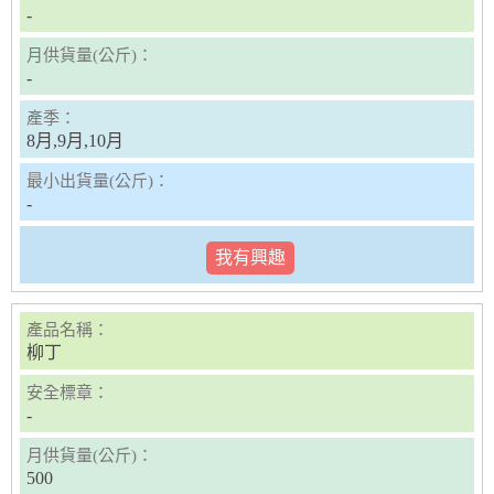
-
月供貨量(公斤)：
-
產季：
8月,9月,10月
最小出貨量(公斤)：
-
我有興趣
產品名稱：
柳丁
安全標章：
-
月供貨量(公斤)：
500