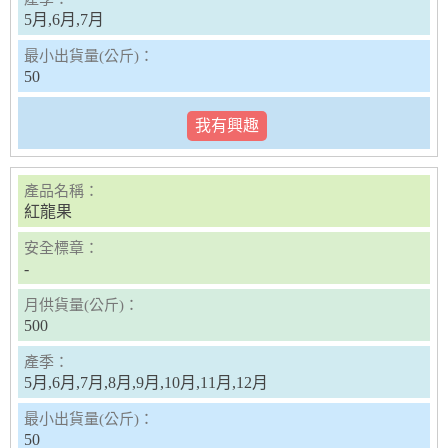
5月,6月,7月
最小出貨量(公斤)：
50
我有興趣
產品名稱：
紅龍果
安全標章：
-
月供貨量(公斤)：
500
產季：
5月,6月,7月,8月,9月,10月,11月,12月
最小出貨量(公斤)：
50