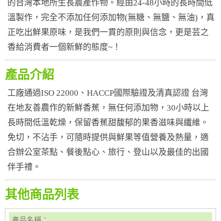
的台灣本地所生長農產作物。經由24-48小時的長時間低
溫製作，完全不添加任何添加物(無糖、無鹽、無油)，真
正吃出鮮果原味，是我們一貫的原則與信念，更是芸之
香給消費者一個新鮮的態度~！
產品介紹
工廠通過ISO 22000、HACCP國際驗證及清真認證 台灣
在地友善農作的新鮮香蕉，無任何添加物，30小時以上
長時間低溫乾燥，保留香蕉甜馥郁的果香滋味與纖維。
免切，不沾手，可隨時提供與鮮果等值營養及熱量，適
合辦公室茶點、餐後點心、旅行、登山以及最佳的出國
伴手禮。
其他商品列表
產品名稱：