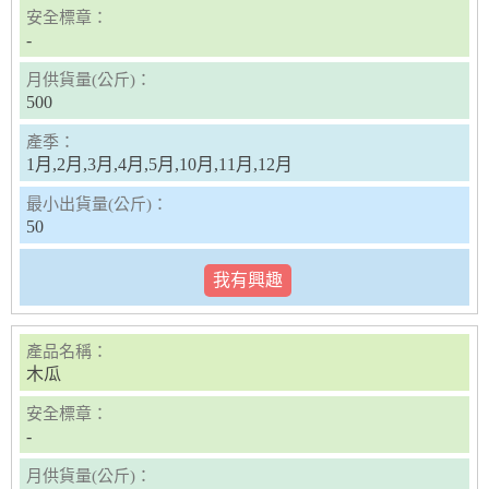
安全標章：
-
月供貨量(公斤)：
500
產季：
1月,2月,3月,4月,5月,10月,11月,12月
最小出貨量(公斤)：
50
我有興趣
產品名稱：
木瓜
安全標章：
-
月供貨量(公斤)：