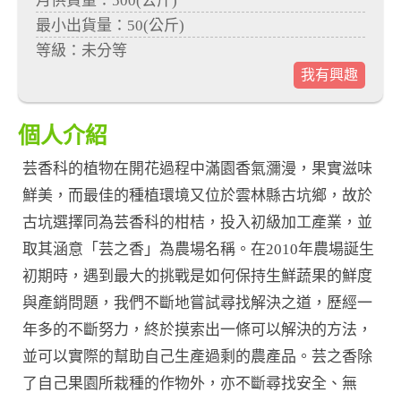
月供貨量：500(公斤)
最小出貨量：50(公斤)
等級：未分等
我有興趣
個人介紹
芸香科的植物在開花過程中滿園香氣瀰漫，果實滋味
鮮美，而最佳的種植環境又位於雲林縣古坑鄉，故於
古坑選擇同為芸香科的柑桔，投入初級加工產業，並
取其涵意「芸之香」為農場名稱。在2010年農場誕生
初期時，遇到最大的挑戰是如何保持生鮮蔬果的鮮度
與產銷問題，我們不斷地嘗試尋找解決之道，歷經一
年多的不斷努力，終於摸索出一條可以解決的方法，
並可以實際的幫助自己生產過剩的農產品。芸之香除
了自己果園所栽種的作物外，亦不斷尋找安全、無