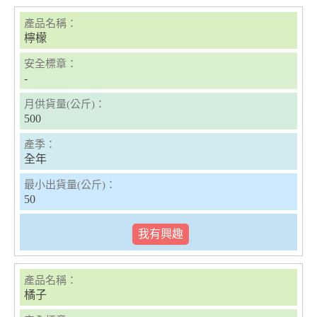
產品名稱：
檸檬
安全標章：
-
月供貨量(公斤)：
500
產季：
全年
最小出貨量(公斤)：
50
我有興趣
產品名稱：
橘子