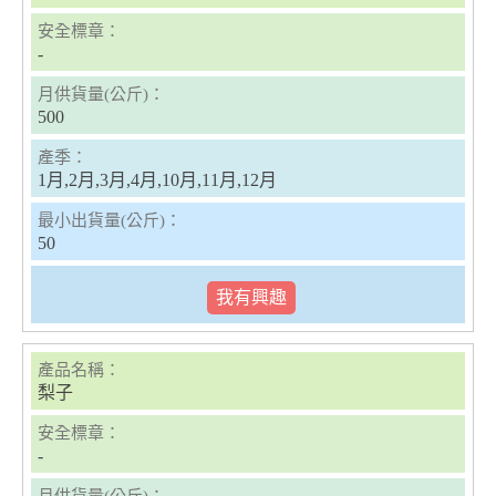
安全標章：
-
月供貨量(公斤)：
500
產季：
1月,2月,3月,4月,10月,11月,12月
最小出貨量(公斤)：
50
我有興趣
產品名稱：
梨子
安全標章：
-