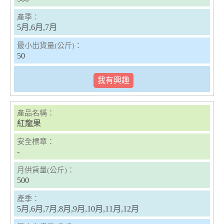
產季：
5月,6月,7月
最小出貨量(公斤)：
50
我有興趣
產品名稱：
紅龍果
安全標章：
-
月供貨量(公斤)：
500
產季：
5月,6月,7月,8月,9月,10月,11月,12月