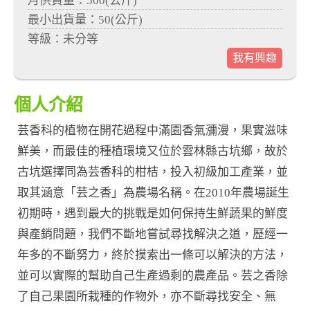
月供貨量：500(公斤)
最小出貨量：50(公斤)
等級：未分等
我有興趣
個人介紹
芸香科的植物在開花過程中滿園香氣瀰漫，果實滋味
鮮美，而最佳的種植環境又位於雲林縣古坑鄉，故於
古坑選擇同為芸香科的柑桔，投入初級加工產業，並
取其涵意「芸之香」為農場名稱。在2010年農場誕生
初期時，遇到最大的挑戰是如何保持生鮮蔬果的鮮度
與產銷問題，我們不斷地嘗試尋找解決之道，歷經一
年多的不斷努力，終於摸索出一條可以解決的方法，
並可以實際的幫助自己生產過剩的農產品。芸之香除
了自己果園所栽種的作物外，亦不斷尋找安全、無