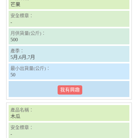
芒果
安全標章：
-
月供貨量(公斤)：
500
產季：
5月,6月,7月
最小出貨量(公斤)：
50
我有興趣
產品名稱：
木瓜
安全標章：
-