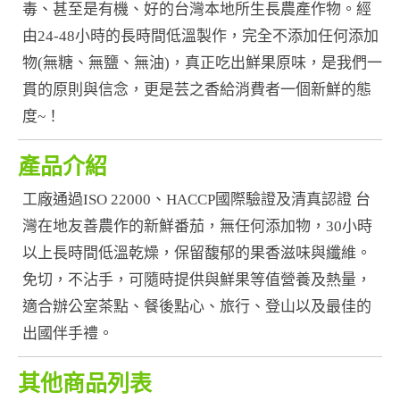
毒、甚至是有機、好的台灣本地所生長農產作物。經
由24-48小時的長時間低溫製作，完全不添加任何添加
物(無糖、無鹽、無油)，真正吃出鮮果原味，是我們一
貫的原則與信念，更是芸之香給消費者一個新鮮的態
度~！
產品介紹
工廠通過ISO 22000、HACCP國際驗證及清真認證 台
灣在地友善農作的新鮮番茄，無任何添加物，30小時
以上長時間低溫乾燥，保留馥郁的果香滋味與纖維。
免切，不沾手，可隨時提供與鮮果等值營養及熱量，
適合辦公室茶點、餐後點心、旅行、登山以及最佳的
出國伴手禮。
其他商品列表