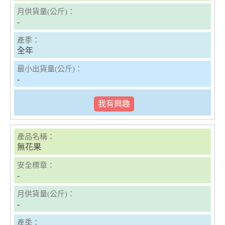
月供貨量(公斤)：
-
產季：
全年
最小出貨量(公斤)：
-
我有興趣
產品名稱：
無花果
安全標章：
-
月供貨量(公斤)：
-
產季：