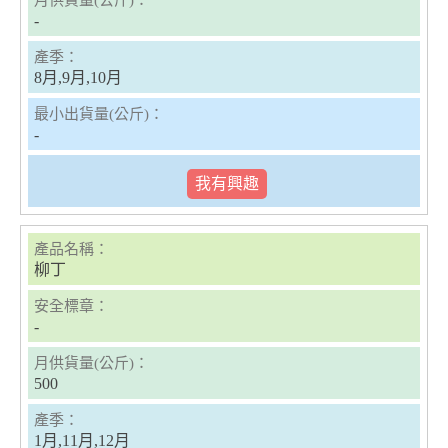
月供貨量(公斤)：
-
產季：
8月,9月,10月
最小出貨量(公斤)：
-
我有興趣
產品名稱：
柳丁
安全標章：
-
月供貨量(公斤)：
500
產季：
1月,11月,12月