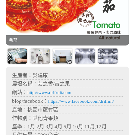
番茄
生產者：吳建康
農場名稱：芸之香/吉之果
網站：
http://www.drifruit.com
blog/facebook：
https://www.facebook.com/drifruit/
產地：桃園市蘆竹區
作物別：其他青果類
產季：1月,2月,3月,4月,5月,10月,11月,12月