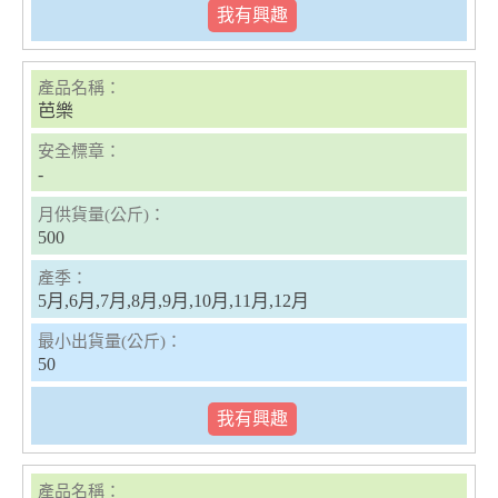
我有興趣
產品名稱：
芭樂
安全標章：
-
月供貨量(公斤)：
500
產季：
5月,6月,7月,8月,9月,10月,11月,12月
最小出貨量(公斤)：
50
我有興趣
產品名稱：