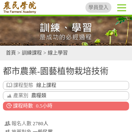
學員登入
首頁
>
訓練課程
>
線上學習
都市農業-園藝植物栽培技術
課程型態
線上課程
產業別
農糧類
課程時數
0.5小時
報名人數
2780人