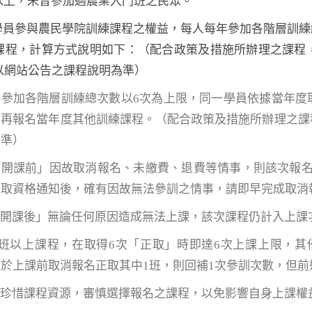
歲以上，未曾參加過農業入門班之民眾。
位學員參與農民學院訓練課程之權益，每人每年參加各階層訓
課程，計算方式說明如下：（配合政策及措施所辦理之課程
以網站公告之課程說明為準）
年參加各階層訓練總次數以6次為上限，同一學員依據當年度
法再報名當年度其他訓練課程。（配合政策及措施所辦理之課
為準）
「開課前」因故取消報名、未繳費、退費等情事，則該次報
正取資格通知後，確有因故無法參訓之情事，請即早完成取消
「開課後」無論任何原因造成無法上課，該次課程仍計入上課
7班以上課程，在取得6次「正取」時即達6次上課上限，
於上課前取消報名正取其中1班，則回補1次參訓次數，但
員珍惜課程資源，審慎選擇報名之課程，以免影響自身上課權