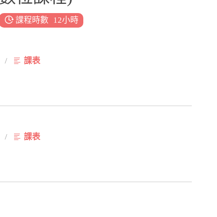
課程時數
12小時
/
課表
/
課表