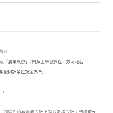
簡章。
」及「農業風險」7門線上學習課程，方可報名。
次數依辦課單位規定為準）
」。
習；測驗均設有重考次數上限或及格分數，請謹慎作