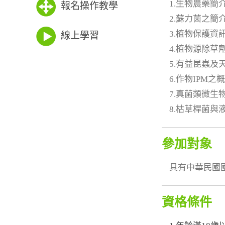
1.生物農藥簡
報名操作教學
2.蘇力菌之簡
3.植物保護資
線上學習
4.植物源除草
5.有益昆蟲及
6.作物IPM之
7.真菌類微生
8.枯草桿菌
參加對象
具有中華民國
資格條件