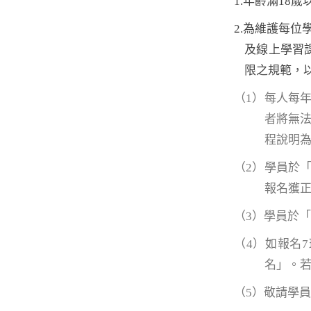
1.年齡滿18
2.為維護每
及線上學習
限之規範，
（1）每人每
者將無
程說明
（2）學員於
報名獲
（3）學員於
（4）如報名
名」。若
（5）敬請學