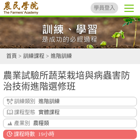
學員登入
首頁
>
訓練課程
>
進階訓練
農業試驗所蔬菜栽培與病蟲害防
治技術進階選修班
訓練類別
進階訓練
課程型態
實體課程
產業別
農糧類
課程時數
19小時