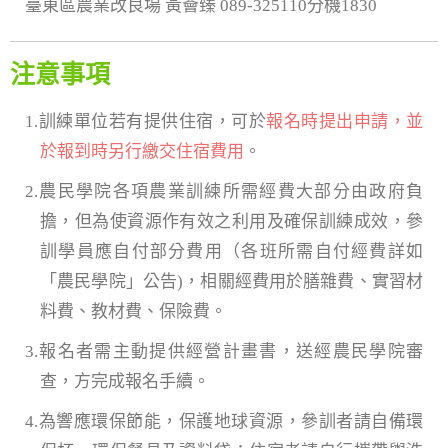
臺東區農業改良場 黃薈臻 089-325110分機1830
注意事項
1.訓練單位若有提供住宿，可於
報名時提出申請，並
於報到時另行繳交住宿費用
。
2.農民學院各項農業訓練所需經費大部分由政府負
擔，但為使資源作有效之利用及確保訓練成效，參
訓學員應自付部分費用（各班所需自付經費詳如
「農民學院」公告)，相關經費用於膳雜費、實習材
料費、教材費、保險費。
3.報名者需主動提供經營計畫書，送經農民學院審
查，方完成報名手續。
4.為響應環保節能，保護地球資源，參訓者請自備環