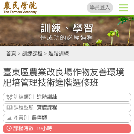
學員登入
首頁
>
訓練課程
>
進階訓練
臺東區農業改良場作物友善環境
肥培管理技術進階選修班
訓練類別
進階訓練
課程型態
實體課程
產業別
農糧類
課程時數
19小時