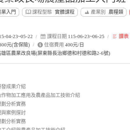
農業入門
課程型態
實體課程
產業別
農糧類
15-04-23~05-22
/
課程日期
115-06-23~06-25
/
課表
800元(含保險)
/
住宿費用
400元/日
高雄區農業改良場(屏東縣長治鄉德和村德和路2-6號)
研發成果介紹
特色作物加工應用及農產品加工技術介紹
規劃分析實務
規與案例探討
規劃分析實務