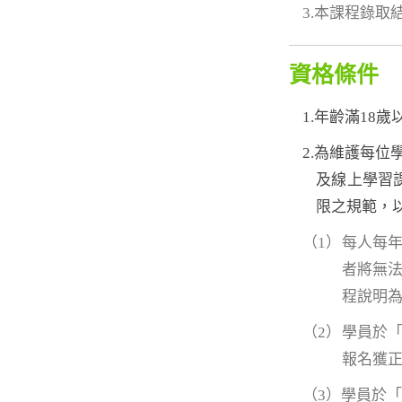
3.本課程錄
資格條件
1.年齡滿18
2.為維護每
及線上學習
限之規範，
（1）每人每
者將無
程說明
（2）學員於
報名獲
（3）學員於