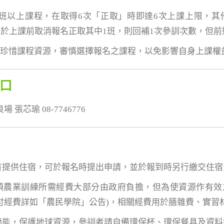
7班以上課程，在取得6次「正取」時即達6次上課上限，
於上課前取消報名正取其中1班，則回補1次參訓次數，但
員珍惜課程資源，審慎選擇報名之課程，以免影響自身上課權
口
張芯瑜 08-7746776
若有提供住宿，可於報名時提出申請，並於報到時另行繳交住宿
各項農業訓練所需經費大部分由政府負擔，但為使資源作有
付經費詳如「農民學院」公告)，相關經費用於膳雜費、實習
保節能，保護地球資源，參訓者請自備環保杯、環保餐具及資