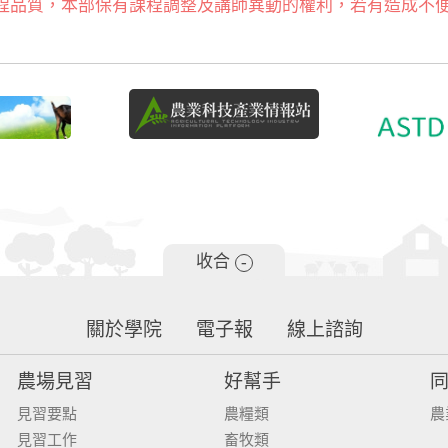
程品質，本部保有課程調整及講師異動的權利，若有造成不
收合
-
關於學院
電子報
線上諮詢
農場見習
好幫手
見習要點
農糧類
農
見習工作
畜牧類