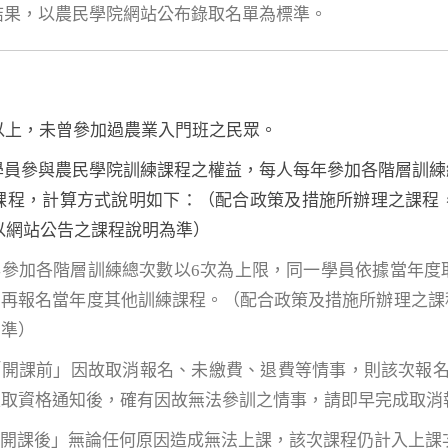
取結果，以農民學院網站公布錄取名單為標準。
歲以上，未曾參加過農業入門班之民眾。
位學員參與農民學院訓練課程之權益，每人每年參加各階層訓
課程，計算方式說明如下：（配合政策及措施所辦理之課程
以網站公告之課程說明為準）
年參加各階層訓練總次數以6次為上限，同一學員依據當年度
法再報名當年度其他訓練課程。（配合政策及措施所辦理之課
為準）
「開課前」因故取消報名、未繳費、退費等情事，則該次報
正取資格通知後，確有因故無法參訓之情事，請即早完成取消
「開課後」無論任何原因造成無法上課，該次課程仍計入上課