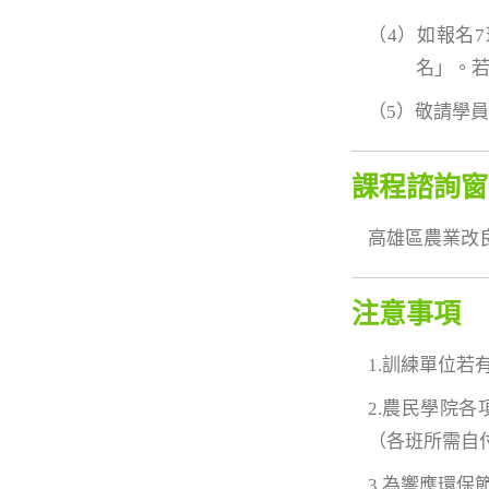
（4）如報名
名」。若
（5）敬請學
課程諮詢窗
高雄區農業改良場 
注意事項
1.訓練單位
2.農民學院
（各班所需自
3.為響應環