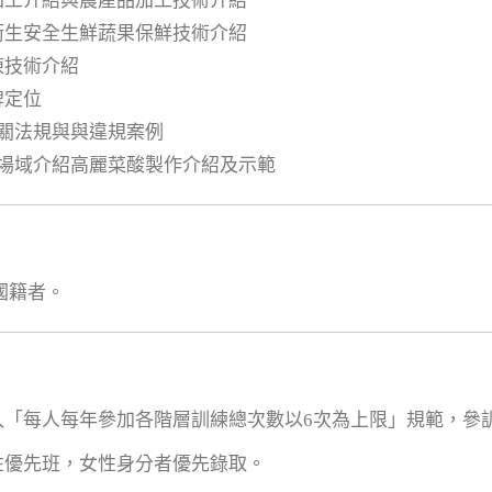
級加工介紹與農產品加工技術介紹
工衛生安全生鮮蔬果保鮮技術介紹
凍技術介紹
牌定位
相關法規與與違規案例
及場域介紹高麗菜酸製作介紹及示範
國籍者。
列入「每人每年參加各階層訓練總次數以6次為上限」規範，
女性優先班，女性身分者優先錄取。