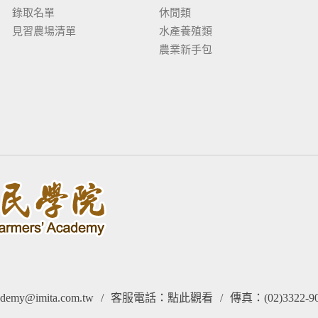
錄取名單
休閒類
見習農場清單
水產養殖類
農業新手包
my@imita.com.tw
/
客服電話：
點此觀看
/
傳真：(02)3322-9