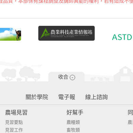
程品質，本部保有課程調整及講師異動的權利，若有造成不
收合
-
關於學院
電子報
線上諮詢
農場見習
好幫手
見習要點
農糧類
農
見習工作
畜牧類