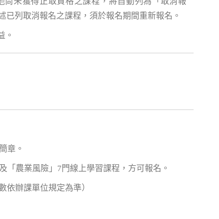
其他尚未獲得正取資格之課程，將自動列為「取消報
前述已列取消報名之課程，須於報名期間重新報名。
益。
簡章。
」及「農業風險」7門線上學習課程，方可報名。
次數依辦課單位規定為準）