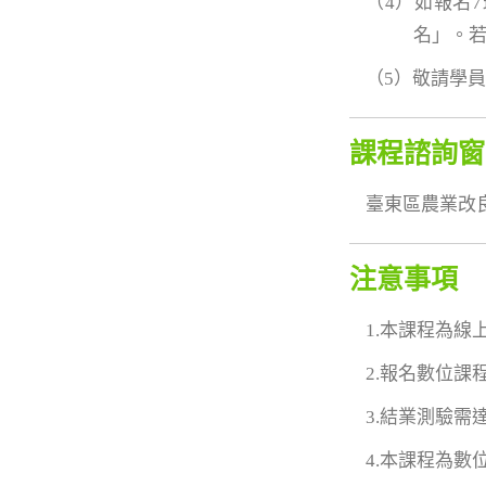
（4）如報名
名」。若
（5）敬請學
課程諮詢窗
臺東區農業改良場 
注意事項
1.本課程為
2.報名數位
3.結業測驗需
4.本課程為