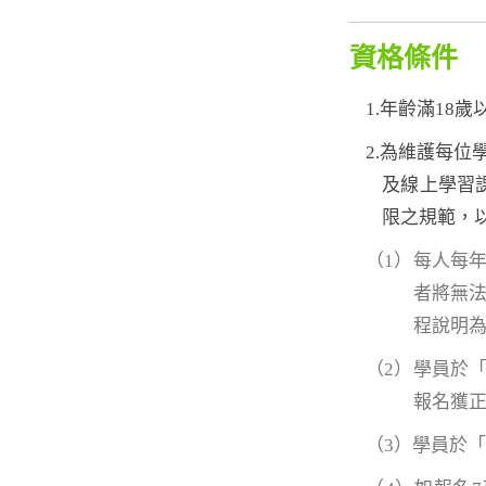
資格條件
1.年齡滿18
2.為維護每
及線上學習
限之規範，
（1）每人每
者將無
程說明
（2）學員於
報名獲
（3）學員於