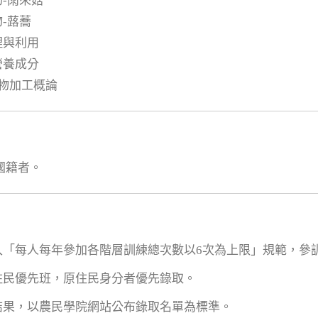
物-雨來菇
物-蕗蕎
理與利用
營養成分
作物加工概論
國籍者。
列入「每人每年參加各階層訓練總次數以6次為上限」規範，
原住民優先班，原住民身分者優先錄取。
取結果，以農民學院網站公布錄取名單為標準。