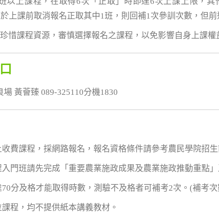
7班以上課程，在取得6次「正取」時即達6次上課上限，
於上課前取消報名正取其中1班，則回補1次參訓次數，但
員珍惜課程資源，審慎選擇報名之課程，以免影響自身上課權
口
黃薈臻 089-325110分機1830
線上收費課程，採網路報名，報名資格條件請參考農民學院招生
課程入門班請先完成「重要農業施政成果及農業施政推動重點
達70分及格才能取得時數，測驗不及格者可補考2次。(補考
數位課程，均不提供紙本講義教材。