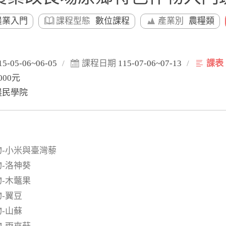
農業入門
課程型態
數位課程
產業別
農糧類
15-05-06~06-05
/
課程日期
115-07-06~07-13
/
課表
000元
農民學院
物-小米與臺灣藜
物-洛神葵
物-木虌果
物-翼豆
物-山蘇