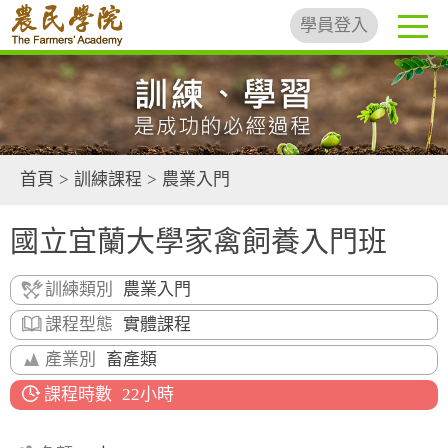
學員登入
首頁
>
訓練課程
>
農業入門
國立宜蘭大學家禽飼養入門班
訓練類別
農業入門
課程型態
實體課程
產業別
畜產類
課程時數
22小時