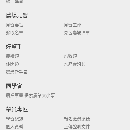
線上學習
農場見習
見習要點
見習工作
錄取名單
見習農場清單
好幫手
農糧類
畜牧類
休閒類
水產養殖類
農業新手包
同學會
農業筆墨 探索農業大小事
學員專區
學習紀錄
報名繳費紀錄
個人資料
上傳證明文件