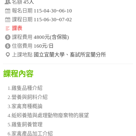
名額
45人
報名日期
115-04-30~06-10
課程日期
115-06-30~07-02
課表
課程費用
4800元(含保險)
住宿費用
160元/日
上課地點
國立宜蘭大學、畜試所宜蘭分所
課程內容
1.雞隻品種介紹
2.營養與飼料介紹
3.家禽育種概論
4.蚯蚓養殖與處理動物廢棄物的展望
5.雞隻飼養管理
6.家禽產品加工介紹