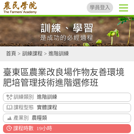
學員登入
首頁
>
訓練課程
>
進階訓練
臺東區農業改良場作物友善環境
肥培管理技術進階選修班
訓練類別
進階訓練
課程型態
實體課程
產業別
農糧類
課程時數
19小時