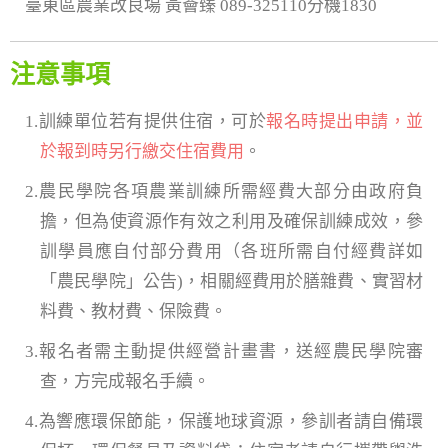
臺東區農業改良場 黃薈臻 089-325110分機1830
注意事項
1.訓練單位若有提供住宿，可於
報名時提出申請，並
於報到時另行繳交住宿費用
。
2.農民學院各項農業訓練所需經費大部分由政府負
擔，但為使資源作有效之利用及確保訓練成效，參
訓學員應自付部分費用（各班所需自付經費詳如
「農民學院」公告)，相關經費用於膳雜費、實習材
料費、教材費、保險費。
3.報名者需主動提供經營計畫書，送經農民學院審
查，方完成報名手續。
4.為響應環保節能，保護地球資源，參訓者請自備環