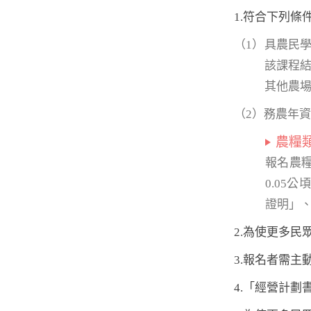
1.符合下列條
（1）具農民
該課程結
其他農場
（2）務農年資
農糧
報名農
0.0
證明」
2.為使更多
3.報名者需
4.「經營計