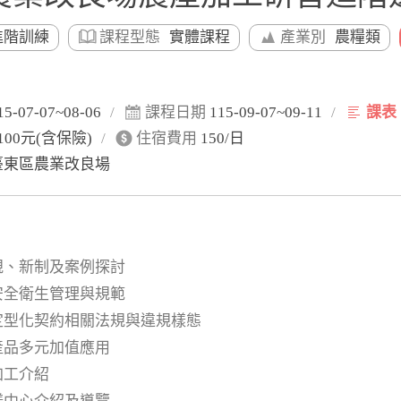
進階訓練
課程型態
實體課程
產業別
農糧類
15-07-07~08-06
/
課程日期
115-09-07~09-11
/
課表
100元(含保險)
/
住宿費用
150/日
臺東區農業改良場
規、新制及案例探討
安全衛生管理與規範
及定型化契約相關法規與違規樣態
產品多元加值應用
加工介紹