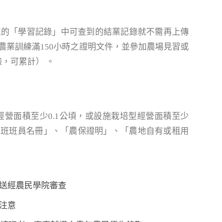
區的「學習記錄」中可查到的結業記錄就不需再上傳
業訓練滿150小時之證明文件，並參加農場見習或
，可累計） 。
營面積至少0.1公頃，或設施栽培型經營面積至少
銷班班員名冊」、「農保證明」、「農地自有或租用
，送經農民學院審查
注意