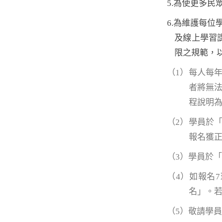
5.為使更多
6.為維護每
及線上學習
限之規範，
（1）每人每
者將無
程說明
（2）學員於
報名獲
（3）學員於
（4）如報名
名」。若
（5）敬請學