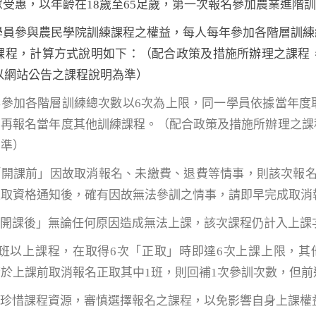
民眾受惠，以年齡在18歲至65足歲，第一次報名參加農業進
位學員參與農民學院訓練課程之權益，每人每年參加各階層訓
課程，計算方式說明如下：（配合政策及措施所辦理之課程
以網站公告之課程說明為準）
年參加各階層訓練總次數以6次為上限，同一學員依據當年度
法再報名當年度其他訓練課程。（配合政策及措施所辦理之課
為準）
「開課前」因故取消報名、未繳費、退費等情事，則該次報
正取資格通知後，確有因故無法參訓之情事，請即早完成取消
「開課後」無論任何原因造成無法上課，該次課程仍計入上課
7班以上課程，在取得6次「正取」時即達6次上課上限，
於上課前取消報名正取其中1班，則回補1次參訓次數，但
員珍惜課程資源，審慎選擇報名之課程，以免影響自身上課權