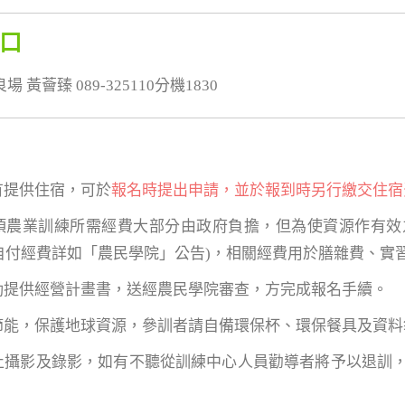
口
黃薈臻 089-325110分機1830
有提供住宿，可於
報名時提出申請，並於報到時另行繳交住宿
各項農業訓練所需經費大部分由政府負擔，但為使資源作有
自付經費詳如「農民學院」公告)，相關經費用於膳雜費、實
主動提供經營計畫書，送經農民學院審查，方完成報名手續。
保節能，保護地球資源，參訓者請自備環保杯、環保餐具及資
禁止攝影及錄影，如有不聽從訓練中心人員勸導者將予以退訓