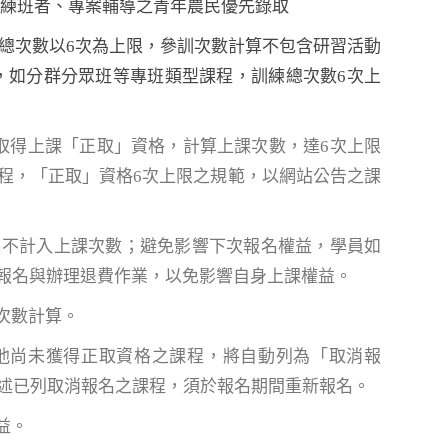
階訓練班者、專案輔導之青年農民優先錄取
練總次數以6次為上限，參訓次數計算不包含研習活動
，如分群分眾班等專班類型課程，訓練總次數6次上
取得上課「正取」資格，計算上課次數，達6次上限
程，「正取」資格6次上限之規範，以網站公告之課
名不計入上課次數；避免影響下次報名權益，學員如
報名與辦理退費作業，以免影響自身上課權益。
次數計算。
其他尚未獲得正取資格之課程，將自動列為「取消報
前述已列取消報名之課程，須於報名期間重新報名。
益。