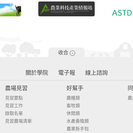
收合
-
關於學院
電子報
線上諮詢
農場見習
好幫手
見習要點
農糧類
農
見習工作
畜牧類
錄取名單
休閒類
見習農場清單
水產養殖類
農業新手包