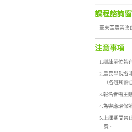
課程諮詢窗
臺東區農業改良場 
注意事項
1.訓練單位若
2.農民學院
（各班所需
3.報名者需
4.為響應環
5.上課期間
費。