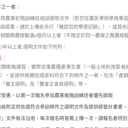
件之一者：
學院農業初階訓練班結訓證明文件（若您在農民學院學員專
訓證書，請於上傳前先行「確認您的學習記錄」），或其他農
相關務農經驗滿4個月以上者（不限定於同一農場之務農經驗
3年以上者,證明文件如下所列：
類：
糧類進階課程，實際從事農糧產業生產（一般土地利用型者經
5公頃），並提供相關佐證資料符合下列條件之一者，包含「產
、「僱主證明」及「農會正會員證明」等。
民眾受惠，以第一次報名參加農業進階訓練班者優先錄取
主動檢附足供佐證符合參訓條件之證明文件及提供經營計畫書
劃書」文件無法沿用，每次報名時皆需上傳一次，請報名者特別