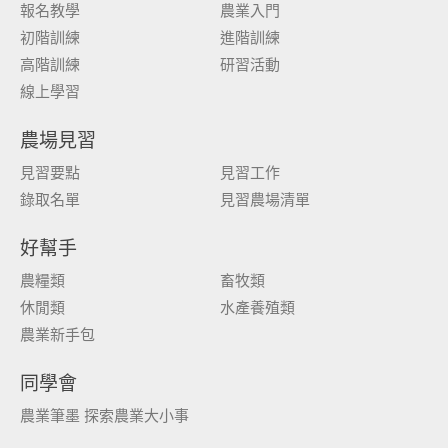
報名教學
農業入門
初階訓練
進階訓練
高階訓練
研習活動
線上學習
農場見習
見習要點
見習工作
錄取名單
見習農場清單
好幫手
農糧類
畜牧類
休閒類
水產養殖類
農業新手包
同學會
農業筆墨 探索農業大小事