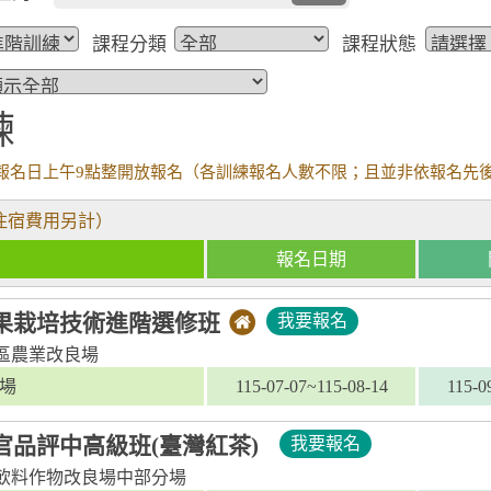
課程分類
課程狀態
練
報名日上午9點整開放報名（各訓練報名人數不限；且並非依報名先
住宿費用另計）
報名日期
果栽培技術進階選修班
我要報名
區農業改良場
場
115-07-07~115-08-14
115-0
官品評中高級班(臺灣紅茶)
我要報名
飲料作物改良場中部分場