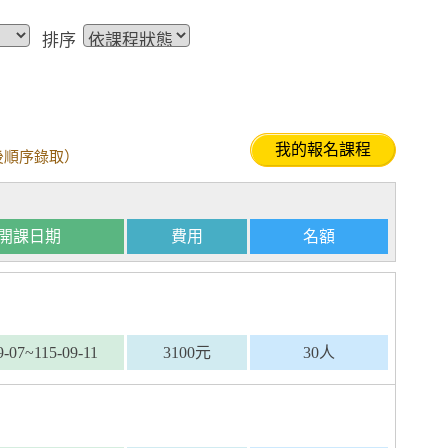
排序
我的報名課程
後順序錄取）
開課日期
費用
名額
9-07~115-09-11
3100元
30人