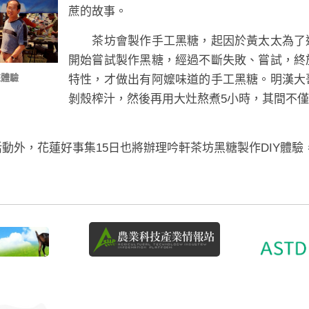
蔗的故事。
茶坊會製作手工黑糖，起因於黃太太為了追
開始嘗試製作黑糖，經過不斷失敗、嘗試，終
來體驗
特性，才做出有阿嬤味道的手工黑糖。明漢大
剝殼榨汁，然後再用大灶熬煮
5
小時，其間不僅
動外，花蓮好事集
15
日也將辦理吟軒茶坊黑糖製作
DIY
體驗