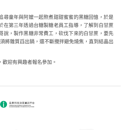
尋童年與阿嬤一起熬煮甜甜蜜蜜的黑糖回憶，於是
於在第三年透過台糖製糖老員工指導，了解到白甘蔗
哥說，製作黑糖非常費工，砍伐下來的白甘蔗，要先
須將雜質舀出鍋，還不斷攪拌避免燒焦，直到結晶出
，歡迎有興趣者報名參加。