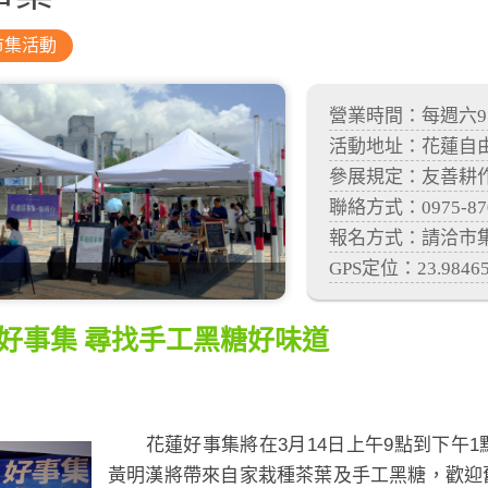
市集活動
營業時間：每週六9:0
活動地址：花蓮自
參展規定：友善耕
聯絡方式：0975-87
報名方式：請洽市集聯絡
GPS定位：23.984656
 來好事集 尋找手工黑糖好味道
花蓮好事集將在
3
月
14
日上午
9
點到下午
1
黃明漢將帶來自家栽種茶葉及手工黑糖，歡迎