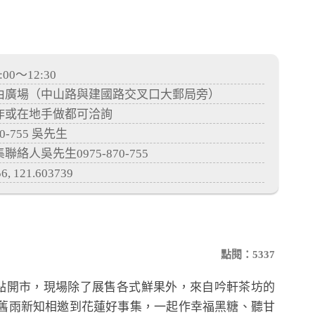
0～12:30
由廣場（中山路與建國路交叉口大郵局旁）
作或在地手做都可洽詢
0-755 吳先生
人吳先生0975-870-755
, 121.603739
點閱：5337
點開市，現場除了展售各式鮮果外，來自吟軒茶坊的
舊雨新知相邀到花蓮好事集，一起作幸福黑糖、聽甘