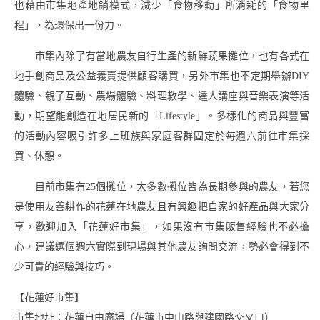
也藉由市集地產地銷模式，減少「食物移動」所消耗的「食物里
程」，為環保出一份力。
市集內除了有當地農友自行生產的新鮮蔬果攤位，也有各式在
地手創商品及公益義賣提供顧客購買，另外市集也不定期舉辦DIY
體驗、親子互動、農場體驗、料理教學、達人講座與音樂表演等活
動，期望能創造在地居民新的「Lifestyle」。多樣化的商品與豐富
的活動內容吸引許多上班族與家庭客群固定於每週六前往市集採
買、休憩。
目前市集有25個攤位，大多數攤位皆為長期參與的農友，若您
是使用友善耕作的花蓮在地農友且有興趣把自家的好產品與大家分
享，歡迎加入「花蓮好市集」，如果沒有市集販售經驗也不必擔
心，建議選個週六實際到現場與其他農友詢問交流，勢必會得到不
少可貴的經驗與技巧。
【花蓮好市集】
市集地址：花蓮自由廣場（花蓮市中山路與建國路交叉口）