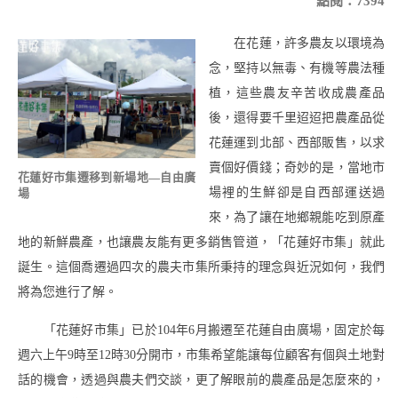
點閱：7394
在花蓮，許多農友以環境為
念，堅持以無毒、有機等農法種
植，這些農友辛苦收成農產品
後，還得要千里迢迢把農產品從
花蓮運到北部、西部販售，以求
賣個好價錢；奇妙的是，當地市
花蓮好市集遷移到新場地—自由廣
場裡的生鮮卻是自西部運送過
場
來，為了讓在地鄉親能吃到原產
地的新鮮農產，也讓農友能有更多銷售管道，「花蓮好市集」就此
誕生。這個喬遷過四次的農夫市集所秉持的理念與近況如何，我們
將為您進行了解。
「花蓮好市集」已於104年6月搬遷至花蓮自由廣場，固定於每
週六上午9時至12時30分開市，市集希望能讓每位顧客有個與土地對
話的機會，透過與農夫們交談，更了解眼前的農產品是怎麼來的，