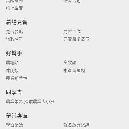
高階訓練
研習活動
線上學習
農場見習
見習要點
見習工作
錄取名單
見習農場清單
好幫手
農糧類
畜牧類
休閒類
水產養殖類
農業新手包
同學會
農業筆墨 探索農業大小事
學員專區
學習紀錄
報名繳費紀錄