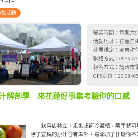
市集活動
營業時間：每週六9:0
活動地址：花蓮自
參展規定：友善耕
聯絡方式：0975-87
報名方式：請洽市集聯絡
GPS定位：23.984656
 果汁解剖學 來花蓮好事集考驗你的口感
飲料店林立，走進超商冷藏櫃，隨手就可以
除了宣稱的原汁含有率外，還添加了什麼你不