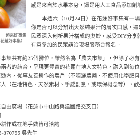
感是來自於水果本身，還是用人工食品添加劑
本週六（10月24日）在花蓮好事集有一場
你是否可以分辨出天然純果汁的層次口感，還
，一起來好事集
民眾深入剖析果汁構成的奧妙，感受DIY分享體
：花蓮好事集）
有意參加的民眾請洽現場服務台報名。
集共有約25個攤位，雖然名為「農夫市集」，但除了必有
過兩者的結合，呈現更豐富的花蓮在地人文特色，融入到每位
蓮縣內，從事友善耕作的農戶（不噴灑農藥、不使用化學肥料
作人（在地特色、天然素材、手感創意，或環保概念等），歡
】
蓮自由廣場（花蓮市中山路與建國路交叉口）
攤
善耕作或在地手做皆可洽詢
-870755 吳先生