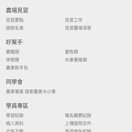
農場見習
見習要點
見習工作
錄取名單
見習農場清單
好幫手
農糧類
畜牧類
休閒類
水產養殖類
農業新手包
同學會
農業筆墨 探索農業大小事
學員專區
學習紀錄
報名繳費紀錄
個人資料
上傳證明文件
文件下載
見習報名紀錄