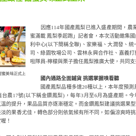
因應114年國產鳳梨已進入盛產期間，農業
蜜滿載 鳳梨季起跑」記者會，本次活動邀集
利中心(以下簡稱全聯)、家樂福、大潤發、
司、綠園牧場公司、雲林永興合作社、嘉義打
啦隊員-檸檬與栗子擔任鳳梨推廣大使，共同
甜蜜美味正式上
國內通路全面鋪貨 挑選掌握嗅看聽
國產鳳梨品種多達20種以上，本年度預測鳳梨收穫
台農17號(以下稱金鑽鳳梨)，每年3月至6月為盛產期。
氣溫的提升，果品品質亦逐漸穩定。而金鑽鳳梨建議挑選果型
淡淡的果香尤佳，轉色部分則依氣候有所不同，如偏涼爽時挑
實喔！