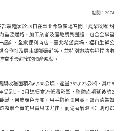
點閱：2074
部農糧署於29日在臺北希望廣場召開「鳳梨啟程 甜
國內重要通路、加工業者及產地農民團體，包含全聯福
統一超商、全家便利商店、臺北希望廣場、福和生鮮公
貓合作社及屏東銀獅農莊等，並特別邀請富邦悍將啦
支持當季最甜蜜的國產鳳梨。
面積為6,988公頃、產量353,023公噸，其中8
今年受到1、2月連續寒流低溫影響，整體產期延後約2
飽滿，果皮顏色亮麗，用手指輕彈果實，聲音淸響如
選整體全黃的果實風味尤佳，而隨著氣溫回升則可選