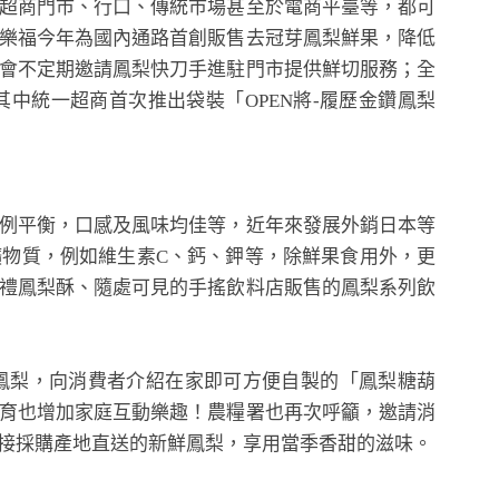
超商門市、行口、傳統市場甚至於電商平臺等，都可
樂福今年為國內通路首創販售去冠芽鳳梨鮮果，降低
會不定期邀請鳳梨快刀手進駐門市提供鮮切服務；全
中統一超商首次推出袋裝「OPEN將-履歷金鑽鳳梨
例平衡，口感及風味均佳等，近年來發展外銷日本等
物質，例如維生素C、鈣、鉀等，除鮮果食用外，更
禮鳳梨酥、隨處可見的手搖飲料店販售的鳳梨系列飲
梨，向消費者介紹在家即可方便自製的「鳳梨糖葫
育也增加家庭互動樂趣！農糧署也再次呼籲，邀請消
接採購產地直送的新鮮鳳梨，享用當季香甜的滋味。