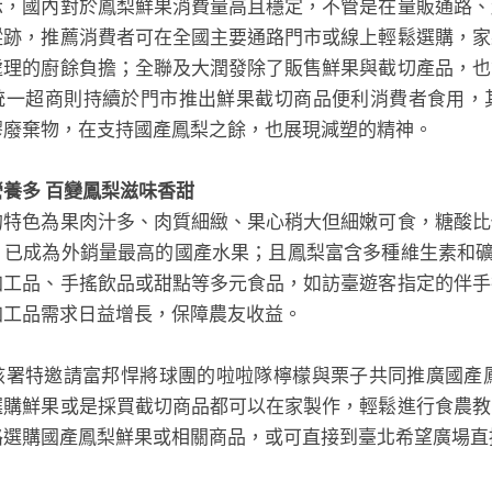
國內對於鳳梨鮮果消費量高且穩定，不管是在量販通路、
蹤跡，推薦消費者可在全國主要通路門市或線上輕鬆選購，家
處理的廚餘負擔；全聯及大潤發除了販售鮮果與截切產品，也
統一超商則持續於門市推出鮮果截切商品便利消費者食用，其
膠廢棄物，在支持國產鳳梨之餘，也展現減塑的精神。
多 百變鳳梨滋味香甜
色為果肉汁多、肉質細緻、果心稍大但細嫩可食，糖酸比
，已成為外銷量最高的國產水果；且鳳梨富含多種維生素和礦
加工品、手搖飲品或甜點等多元食品，如訪臺遊客指定的伴手
加工品需求日益增長，保障農友收益。
特邀請富邦悍將球團的啦啦隊檸檬與栗子共同推廣國產鳳
選購鮮果或是採買截切商品都可以在家製作，輕鬆進行食農教
路選購國產鳳梨鮮果或相關商品，或可直接到臺北希望廣場直