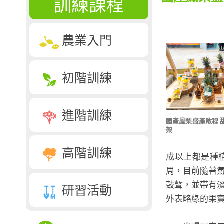
訓練課程
農業入門
初階訓練
進階訓練
國產鳳梨盛產啟程 
架
高階訓練
成以上都是種植
周，目前隨著
鼓聲，並帶有
研習活動
外表略綠的果