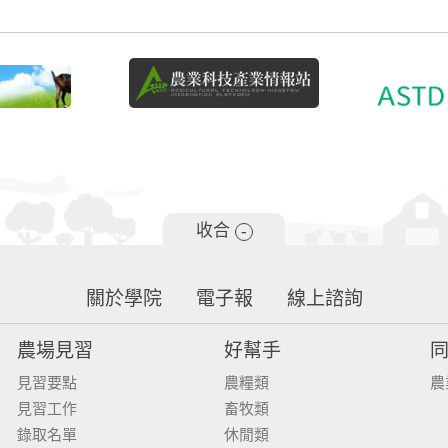
收合
-
關於學院
電子報
線上諮詢
農場見習
好幫手
見習要點
農糧類
農
見習工作
畜牧類
錄取名單
休閒類