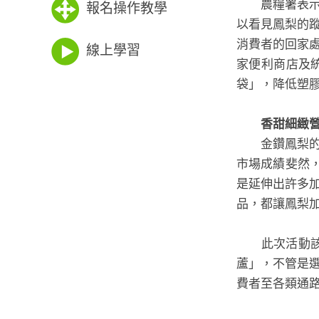
農糧署表示，
報名操作教學
以看見鳳梨的
消費者的回家
線上學習
家便利商店及
袋」，降低塑
香甜細緻營養
金鑽鳳梨的特
市場成績斐然
是延伸出許多
品，都讓鳳梨
此次活動該署
蘆」，不管是
費者至各類通