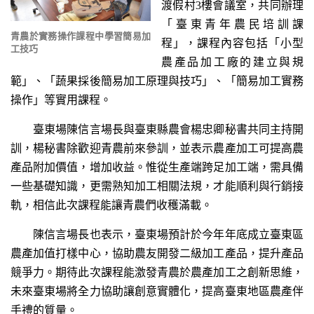
渡假村3樓會議室，共同辦理
「臺東青年農民培訓課
青農於實務操作課程中學習簡易加
程」，課程內容包括「小型
工技巧
農產品加工廠的建立與規
範」、「蔬果採後簡易加工原理與技巧」、「簡易加工實務
操作」等實用課程。
臺東場陳信言場長與臺東縣農會楊忠卿秘書共同主持開
訓，楊秘書除歡迎青農前來參訓，並表示農產加工可提高農
產品附加價值，增加收益。惟從生產端跨足加工端，需具備
一些基礎知識，更需熟知加工相關法規，才能順利與行銷接
軌，相信此次課程能讓青農們收穫滿載。
陳信言場長也表示，臺東場預計於今年年底成立臺東區
農產加值打樣中心，協助農友開發二級加工產品，提升產品
競爭力。期待此次課程能激發青農於農產加工之創新思維，
未來臺東場將全力協助讓創意實體化，提高臺東地區農產伴
手禮的質量。