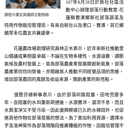
107年8月28日於新社社區活
動中心辦理部落行動教室-花
課程中農友與講師互動熱絡
蓮縣豐濱鄉新社部落蔬菜及
特用作物栽培管理班，有來自新社以及港口、豐濱、其它鄉
鎮等多位農友共襄盛舉。
花蓮農改場助理研究員林正木表示，近年來新社推動里
山倡議成果相當卓越，不論在生物多樣性、水源涵養、調節
氣候及農村發展上，皆為部落農產業發展開創新氣象。部落
農產業欣欣向榮後，亦開啟族人推動不同經營品項的思維，
增加部落農田的風貌及收益來源，開創產業的新亮點。
張慧芬總幹事表示，由於部落圳路阻塞，田地荒廢多
年，自阻塞的水圳重新疏通後，水源豐沛、潺流不息，而且
水質潔淨又不受污染，因此復興睽違已久的水梯田外，也促
進其他作物在部落發展的想法。為了善加利用資源，選擇水
芋及洛神葵作為部落現階段推廣種植的作物，因栽培管理不