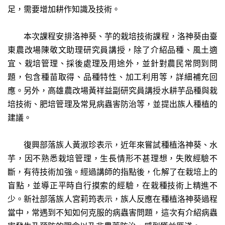
足，需要增加耕作知識及技術。
本次課程安排洛神葵、芋的栽培技術課程，洛神葵由臺
東農改場陳敬文助理研究員講授，除了介紹品種、風土適
宜、栽培管理、採後處理及用途外，並針對農民常問到問
題，包含種苗取得、品種特性、加工利用等，詳細補充回
應。另外，高雄農改場黃祥益副研究員講授水耕芋品種與栽
培技術、肥培管理及常見病蟲害防治等，並提出族人種植的
建議。
復興部落族人黃淑珍表示，近年來嘗試種植洛神葵、水
芋，因不熟悉栽培管理，生長情形不甚理想，失敗經驗不
斷，有待技術加強。經過講師的指點後，化解了在栽培上的
盲點，並導正平時自行摸索的經驗，在栽種技術上精進不
少。新社部落族人宮莉筠表示，族人反應在種植洛神葵過程
當中，常遇到不知如何克服的病蟲害問題，這次有介紹病蟲