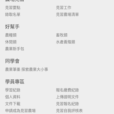
見習要點
見習工作
錄取名單
見習農場清單
好幫手
農糧類
畜牧類
休閒類
水產養殖類
農業新手包
同學會
農業筆墨 探索農業大小事
學員專區
學習紀錄
報名繳費紀錄
個人資料
上傳證明文件
文件下載
見習報名紀錄
申請成為見習農場
見習自我評核表