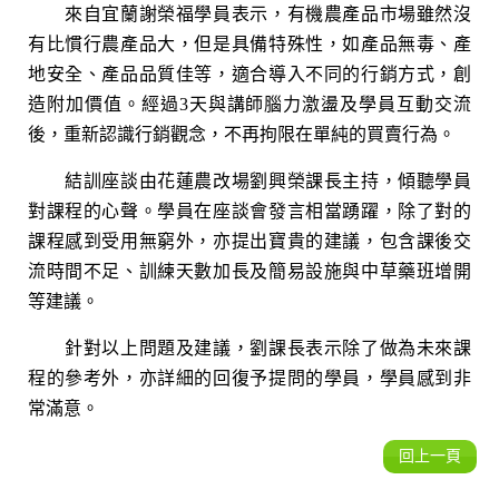
來自宜蘭謝榮福學員表示，有機農產品市場雖然沒
有比慣行農產品大，但是具備特殊性，如產品無毒、產
地安全、產品品質佳等，適合導入不同的行銷方式，創
造附加價值。經過3天與講師腦力激盪及學員互動交流
後，重新認識行銷觀念，不再拘限在單純的買賣行為。
結訓座談由花蓮農改場劉興榮課長主持，傾聽學員
對課程的心聲。學員在座談會發言相當踴躍，除了對的
課程感到受用無窮外，亦提出寶貴的建議，包含課後交
流時間不足、訓練天數加長及簡易設施與中草藥班增開
等建議。
針對以上問題及建議，劉課長表示除了做為未來課
程的參考外，亦詳細的回復予提問的學員，學員感到非
常滿意。
回上一頁