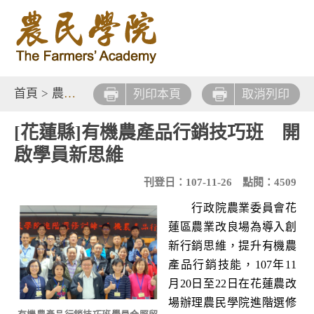
首頁
>
農業新知
>
課程快報
列印本頁
取消列印
[花蓮縣]有機農產品行銷技巧班 開
啟學員新思維
刊登日：107-11-26
點閱：4509
行政院農業委員會花
蓮區農業改良場為導入創
新行銷思維，提升有機農
產品行銷技能，107年11
月20日至22日在花蓮農改
場辦理農民學院進階選修