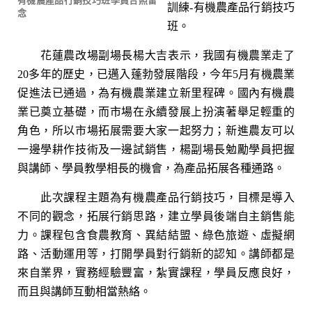
有機農產品行銷技巧班學員合照留
訓練-有機農產品行銷技巧
念
班。
花蓮農改場副場長楊大吉表示，我國有機農業走了
20多年的歷史，已邁入蓬勃發展階段，今年5月有機農業
促進法已通過，為有機農業建立新里程碑。國內有機農
業已奠立基礎，而市場在永續發展上扮演著舉足輕重的
角色，所以市場拓展需要大家一起努力；新進農友可以
一邊學耕作技術及一邊試銷售，楊副場長勉勵學員把握
與講師、學員教學相長的機會，為產品拓展各種通路。
此次課程主題為有機農產品行銷技巧，目標是導入
不同的觀念，拓展行銷思路，建立學員後端自主銷售能
力。課程包含食農教育、異結結盟、綠色旅遊、虛擬網
路、活動運用等，打開學員對行銷新的認知。講師都是
來自業界，實務經驗豐富，紮實課程，學員反應良好，
而且與講師互動相當熱絡。