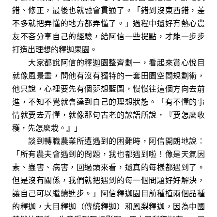
錯、修正，最後也就融會貫通了。「錯到沒東西錯，差
不多就把弄懂的地方都弄懂了。」過程中還好有熱心農
友不吝分享自己的經驗，給阿信一些提點，才能一步步
打造出理想的釋迦果園。
大家都說阿信的釋迦園整齊劃一，看起來賞心悅目
就像風景畫，問他有沒有獨特的一套田園空間規劃術，
他只說，心裡要先有個夢想藍圖，慢慢往這個方向去前
進，不知不覺就會達到自己的理想狀態。「有不懂的事
情就要去弄懂，就像那句古老的諺語所說，『要怎麼收
穫，先怎麼栽。』」
談到轉職農業所遭遇到的困難時，阿信開朗地說：
「所有農夫會遇到的問題，我也都遇到啦！像是天氣因
素、蟲害、病害，回過頭來看，還真的每樣都遇到了。
但是沒有關係，我們就把遇到的每一個問題好好解決，
讓自己可以繼續進步。」阿信釋迦園目前種植兩個品種
的釋迦，大目釋迦（傳統釋迦）和鳳梨釋迦，因為中國