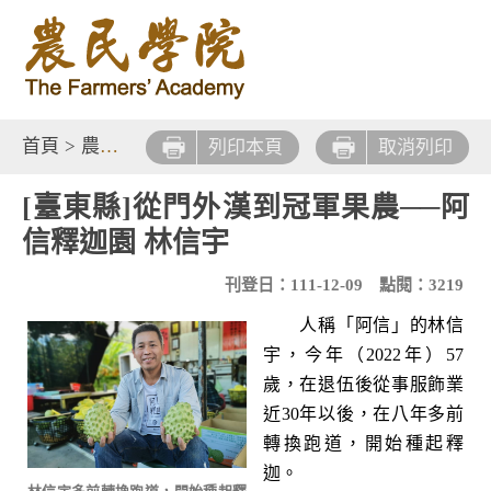
首頁
>
農業新知
>
新農記事
列印本頁
取消列印
[臺東縣]從門外漢到冠軍果農──阿
信釋迦園 林信宇
刊登日：111-12-09
點閱：3219
人稱「阿信」的林信
宇，今年（2022年）57
歲，在退伍後從事服飾業
近30年以後，在八年多前
轉換跑道，開始種起釋
迦。