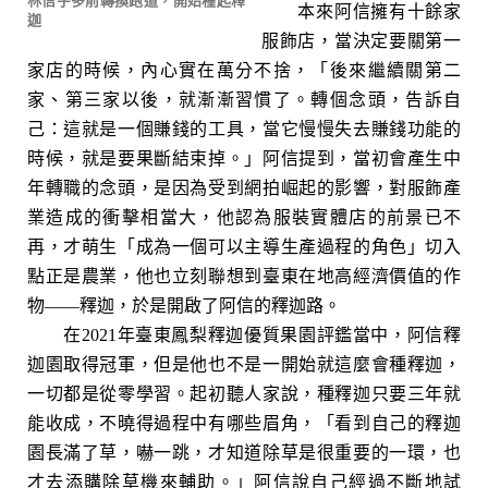
林信宇多前轉換跑道，開始種起釋
本來阿信擁有十餘家
迦
服飾店，當決定要關第一
家店的時候，內心實在萬分不捨，「後來繼續關第二
家、第三家以後，就漸漸習慣了。轉個念頭，告訴自
己：這就是一個賺錢的工具，當它慢慢失去賺錢功能的
時候，就是要果斷結束掉。」阿信提到，當初會產生中
年轉職的念頭，是因為受到網拍崛起的影響，對服飾產
業造成的衝擊相當大，他認為服裝實體店的前景已不
再，才萌生「成為一個可以主導生產過程的角色」切入
點正是農業，他也立刻聯想到臺東在地高經濟價值的作
物——釋迦，於是開啟了阿信的釋迦路。
在2021年臺東鳳梨釋迦優質果園評鑑當中，阿信釋
迦園取得冠軍，但是他也不是一開始就這麼會種釋迦，
一切都是從零學習。起初聽人家說，種釋迦只要三年就
能收成，不曉得過程中有哪些眉角，「看到自己的釋迦
園長滿了草，嚇一跳，才知道除草是很重要的一環，也
才去添購除草機來輔助。」阿信說自己經過不斷地試