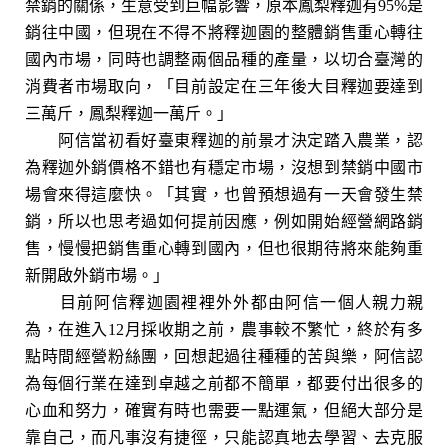
禁銷的關係，生意受到巨幅影響，原本鳳梨釋迦有95%是
銷往中國，但現在不得不將釋迦園的整體銷售重心轉往
國內市場，同時也調整兩個品種的產量，以切合臺灣的
消費者市場取向，「目前設定在三年後大目釋迦要達到
三萬斤，鳳梨釋迦一萬斤。」
阿信當初看好臺東釋迦的前景才決定踏入農業，認
為釋迦外銷價格不錯也有穩定市場，沒想到禁銷中國市
場會來得這麼快。「其實，也曾預想過有一天會發生禁
銷，所以也思考過如何提前因應，例如開始經營網路銷
售，慢慢把銷售重心轉到國內，但也很期待將來能夠重
新開啟外銷市場。」
目前阿信釋迦園裡裡外外都由阿信一個人親力親
為，在進入12月採收期之前，農事較不繁忙，終於有多
點時間經營粉絲團，回想起過往種種的苦與樂，阿信認
為每個行業在達到卓越之前都不簡單，都要付出很多的
心血和努力，確實有時也需要一點運氣，但絕大部分是
靠自己，而凡事沒有捷徑，只能認真地去學習、去克服