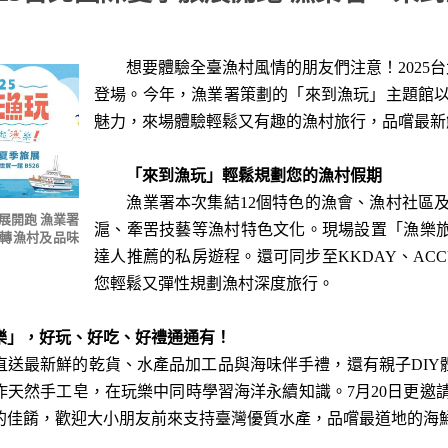
想要體驗全臺漁村風情的朋友們注意！2025台北
登場。今年，漁業署策劃的「來到漁玩」主題館
魅力，來場體驗輕鬆又有趣的漁村旅行，品嚐最新
「來到漁玩」輕鬆規劃您的漁村假期
漁業署本次集結12個特色的漁會、漁村社區及
旅展開跑 漁業署
滬、牽罟技藝等漁村特色文化。現場設置「漁樂旅人
轉漁村及品味
達人推薦的私房遊程。還可同步至KKDAY、ACC
您輕鬆又彈性規劃漁村深度旅行。
」，好玩、好吃、好禮通通有！
最新鮮的乾貨、水產品加工品與海味伴手禮，還有親子DIY
作天然手工皂，在玩樂中同時學習海洋永續知識。7月20日更邀
的佳餚，歡迎大小朋友前來支持臺灣優質水產，品嚐最道地的海