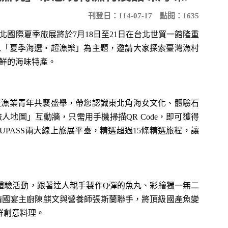
刊登日：114-07-17
點閱：1635
國際夏季旅展將於7月18日至21日在台北世貿一館隆重
以「夏季海選‧超漁樂」為主題，邀請大家探索臺灣漁村
鮮的海味特產。
漁業青年共襄盛舉，帶您認識東北角海女文化、體驗石
地圖」互動牆，只需用手機掃描QR Code，即可獲得
UPASS兩大線上旅展平臺，精選超過15條精選旅程，讓
體驗活動，跟著達人親手製作Q彈的魚丸、彩繪獨一無二
請國宴主廚陳麒文與營養師張斯蘭聯手，將頂級國產魚變
鮮創意料理。