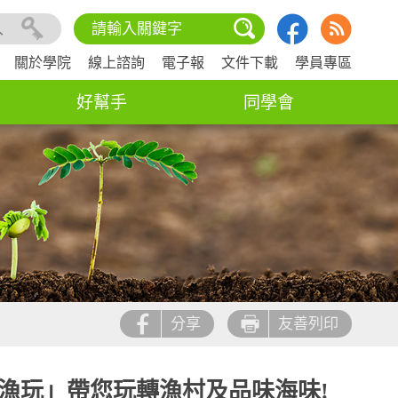
入
關於學院
線上諮詢
電子報
文件下載
學員專區
好幫手
同學會
分享
友善列印
來到漁玩」帶您玩轉漁村及品味海味!