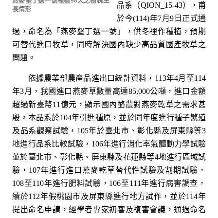
燕麥墾丁選一號種植98天之植株生
品系（QION_15-43），甫
長情形
於今(114)年7月9日正式通
過，命名為「燕麥墾丁選一號」，供冬裡作種植，預期
可替代進口牧草，同時解決國內缺少高品質國產牧草之
問題。
依據農業部農產品進出口統計資料，113年4月至114
年3月，我國進口燕麥草數量高達85,000公噸，進口金額
超過新臺幣11億元，顯示國內酪農對燕麥乾草之需求甚
殷。本品系於104年引進種原，並於同年度進行種子繁殖
及品系觀察試驗，105年於臺北市、彰化縣及屏東縣等3
地進行品系比較試驗，106年進行消化率氣體動力學試驗
並於臺北市、彰化縣、屏東縣及花蓮縣等4地進行區域試
驗，107年進行進口燕麥乾草替代性試驗及割期試驗，
108至110年進行肥料試驗，106至111年進行病害調查，
續於112年假桃園市及屏東縣進行地方試作，並於114年
提出命名申請，經學者專家初審及複審會議，通過命名