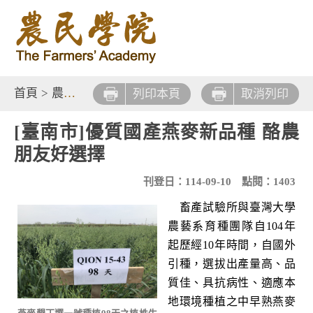
首頁
>
農業新知
>
農業焦點
列印本頁
取消列印
[臺南市]優質國產燕麥新品種 酪農
朋友好選擇
刊登日：114-09-10
點閱：1403
畜產試驗所與臺灣大學
農藝系育種團隊自104年
起歷經10年時間，自國外
引種，選拔出產量高、品
質佳、具抗病性、適應本
地環境種植之中早熟燕麥