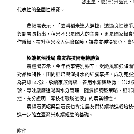
容重量、糙(白)米品質
代表性的全國性競賽。
農糧署表示，「臺灣稻米達人選拔」透過良性競爭及
興副署長指出，稻米不只是國人的主食，更是國家糧食
作雜糧、提升稻米收入保險保障，讓農友種得安心、賣
極端氣候攪局 農友靠技術翻轉勝負
農糧署表示，今年賽事特別艱辛，受颱風和強降雨等
對品種特性、田間肥培與灌排水的細膩掌控，成功克服
為高雄147號，承續家族傳統，善用水源與地勢，並
號，專注履歷追溯與水分管理，隨氣候調整策略，稻米
控，充分證明「靠技術戰勝氣候」的農業韌性。
農糧署黃昭興副署長也肯定農友們持續精進栽培技術
進一步確立臺灣米永續經營的基礎。
附件