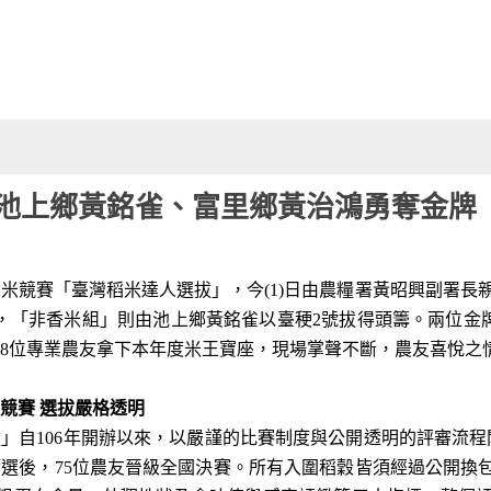
 池上鄉黃銘雀、富里鄉黃治鴻勇奪金牌
賽「臺灣稻米達人選拔」，今(1)日由農糧署黃昭興副署長親自
冠，「非香米組」則由池上鄉黃銘雀以臺稉2號拔得頭籌。兩位
768位專業農友拿下本年度米王寶座，現場掌聲不斷，農友喜悅之
賽 選拔嚴格透明
106年開辦以來，以嚴謹的比賽制度與公開透明的評審流程聞
選後，75位農友晉級全國決賽。所有入圍稻穀皆須經過公開換