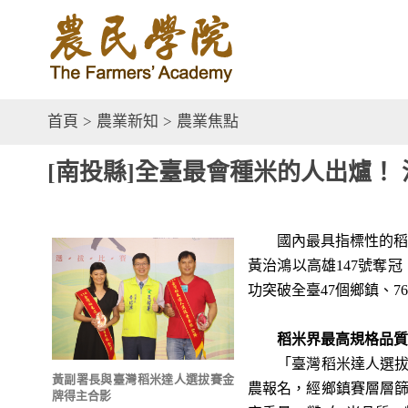
首頁
>
農業新知
>
農業焦點
[南投縣]全臺最會種米的人出爐！
國內最具指標性的稻米競
黃治鴻以高雄147號奪
功突破全臺47個鄉鎮、
稻米界最高規格品質競
「臺灣稻米達人選拔」自
黃副署長與臺灣稻米達人選拔賽金
農報名，經鄉鎮賽層層篩
牌得主合影