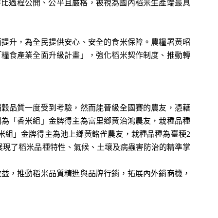
評比過程公開、公平且嚴格，被視為國內稻米生產端最具
提升，為全民提供安心、安全的食米保障。農糧署黃昭
「糧食產業全面升級計畫」，強化稻米契作制度、推動轉
穀品質一度受到考驗，然而能晉級全國賽的農友，憑藉
別為「香米組」金牌得主為富里鄉黃治鴻農友，栽種品種
米組」金牌得主為池上鄉黃銘雀農友，栽種品種為臺稉2
展現了稻米品種特性、氣候、土壤及病蟲害防治的精準掌
益，推動稻米品質精進與品牌行銷，拓展內外銷商機，