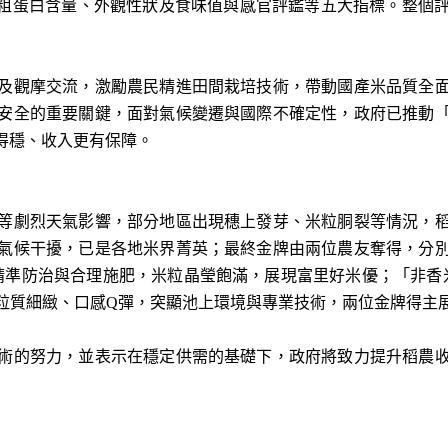
、粗蛋白含量、外觀性狀及食味值與感官評鑑等五大指標。整個
觀摩交流，激勵農民精進田間栽培技術，帶動國產米品質全面
安全的重要關鍵，面對氣候變遷與國際不確定性，政府已推動
得穩、收入更有保障。
劇烈天氣影響，部分地區出現穗上發芽、米粒胴裂等情況，稻
氣候干擾，已是各地米界菁英；最終金牌由兩位農友奪得，分
以精準防治與合理施肥，米粒晶瑩飽滿，展現富里好米優；「非香
粒質細緻、口感Q彈，突顯池上環境與專業技術，兩位金牌得主
的努力，並表示在穩定供需的基礎下，政府將致力提升稻農收