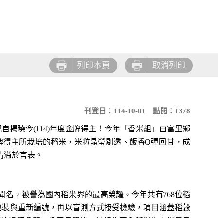
列印本頁
取消列印
刊登日：114-10-01
點閱：1378
揭曉今(114)年度金牌得主！今年「香米組」由富里鄉
金牌得主所栽培的稻米，米粒晶瑩剔透、飯香Q彈回甘，成
情溢於言表。
名，被譽為國內稻米界的最高榮耀。今年共有768位稻
包裝與重新編號，再以盲測方式接受檢驗，項目涵蓋稻穀