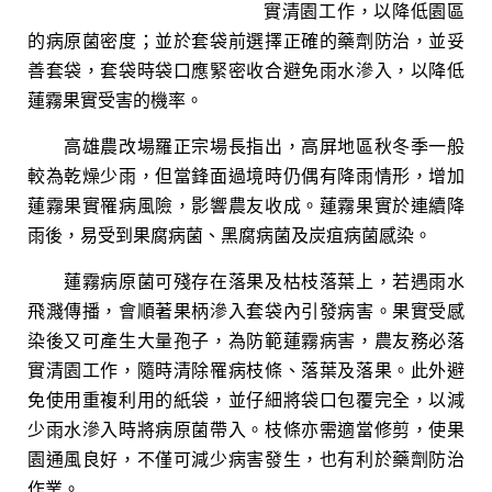
實清園工作，以降低園區
的病原菌密度；並於套袋前選擇正確的藥劑防治，並妥
善套袋，套袋時袋口應緊密收合避免雨水滲入，以降低
蓮霧果實受害的機率。
高雄農改場羅正宗場長指出，高屏地區秋冬季一般
較為乾燥少雨，但當鋒面過境時仍偶有降雨情形，增加
蓮霧果實罹病風險，影響農友收成。蓮霧果實於連續降
雨後，易受到果腐病菌、黑腐病菌及炭疽病菌感染。
蓮霧病原菌可殘存在落果及枯枝落葉上，若遇雨水
飛濺傳播，會順著果柄滲入套袋內引發病害。果實受感
染後又可產生大量孢子，為防範蓮霧病害，農友務必落
實清園工作，隨時清除罹病枝條、落葉及落果。此外避
免使用重複利用的紙袋，並仔細將袋口包覆完全，以減
少雨水滲入時將病原菌帶入。枝條亦需適當修剪，使果
園通風良好，不僅可減少病害發生，也有利於藥劑防治
作業。