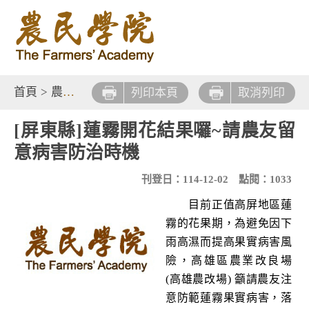
首頁
>
農業新知
>
農業焦點
列印本頁
取消列印
[屏東縣]蓮霧開花結果囉~請農友留
意病害防治時機
刊登日：114-12-02
點閱：1033
目前正值高屏地區蓮
霧的花果期，為避免因下
雨高濕而提高果實病害風
險，高雄區農業改良場
(高雄農改場) 籲請農友注
意防範蓮霧果實病害，落