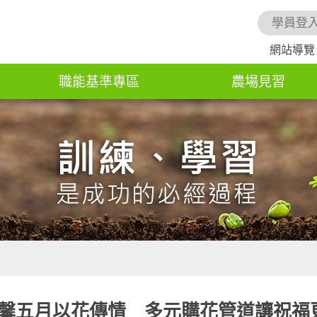
學員登
網站導覽
職能基準專區
農場見習
溫馨五月以花傳情 多元購花管道讓祝福