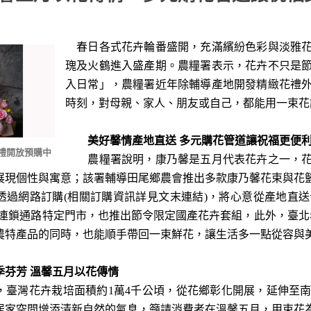
春日各式花卉輪番盛開，充滿繽紛色彩與淡雅花
瑰及火鶴進入盛產期。農糧署表示，花卉不只是
入日常」，農糧署近年除輔導產地開發精緻花禮
時刻，對母親、家人、朋友或自己，都能用一束花
美好馨情產地直送 多元購花管道讓祝福更便
禮開放預購中
農糧署說明，康乃馨是五月代表花卉之一，花
展現個性與寓意；該署輔導田尾鄉農會推出多款康乃馨花束與花
透過網路訂購(相關訂購資訊詳見文末連結)，將心意從產地直
品等連鎖通路特定門市，也推出節令限定國產花卉套組，此外，臺
農特產品的同時，也能順手帶回一束鮮花，讓生活多一點從容與
芳 溫馨五月以花傳情
灣花卉栽培面積約1萬4千公頃，從花鄉彰化開展，延伸至南
居家空間增添清新自然的氣息，籲請消費者在溫馨五月，用束花