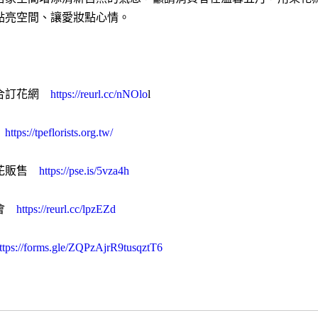
點亮空間、讓愛妝點心情。
聯合訂花網
https://reurl.cc/nNOlo
l
會
https://tpeflorists.org.tw/
鮮花販售
https://pse.is/5vza4h
農會
https://reurl.cc/lpzEZd
ttps://forms.gle/ZQPzAjrR9tusqztT6