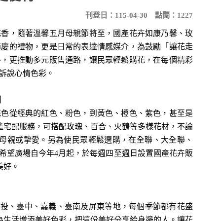
刊登日：115-04-30
點閱：1227
香，隨著溫馨五月母親節將至，國產花卉如康乃馨、玫
節慶的禮物，更是日常的表達情感媒介，為鼓勵「讓花走
外，更推動多元販售通路，讓民眾輕鬆購花，在每個精彩
訴說心情色彩。
利
色從經典的紅色、粉色，到黃色、橙色、紫色，甚至是
籃宅配服務，可搭配玫瑰、百合、火鶴等多樣花材，不論
送母親或摯愛。另為使民眾輕鬆選購，在全聯、大全聯、
北希望廣場自今年4月起，於每週四至週日設置國產花卉販
美好。
投、臺中、嘉義、臺南及屏東等地，每個季節都有花盛
為生活增添美好色彩，把這份美好分享給身邊的人。讓花