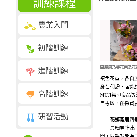
訓練課程
農業入門
初階訓練
國產康乃馨花束及花
進階訓練
複色花型，各自
身在何處，皆能
高階訓練
MUJI無印良
售專區，在採買
研習活動
花鄉開展四季芬
農糧署指出，臺
開，隨手就能為