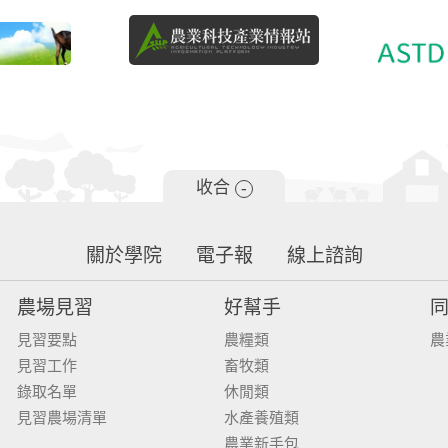
收合
-
關於學院
電子報
線上諮詢
農場見習
好幫手
見習要點
農糧類
農
見習工作
畜牧類
錄取名單
休閒類
見習農場清單
水產養殖類
農業新手包