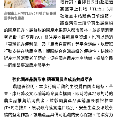
域行銷，自即日(5日)起透過
高鐵車上刊物「TLife」5月
高鐵車上刊物TLife 5月號介紹臺灣
號及臺中站驗票口前燈箱，
當季特色農產
將臺灣沃土所孕育出最繽紛
的國產花卉、最鮮甜的國產水果帶入都市叢林，並邀請消費
者追蹤「鮮享農YA」關注產地最新農產資訊，也可以透過
「臺灣花卉便利購」及「農良直賣所」等平台鏈結，以實際
行動支持在地農產品！期盼結合台灣高鐵的便捷性，快速拉
近產地與消費者間距離，促進國產農產地產地銷，邀請全民
一同維繫臺灣農產競爭力！
強化國產品牌形象 讓臺灣農產成為共識語言
農糧署說明，本次行銷活動的主視覺由國產鳳梨、芒
果、康乃馨及文心蘭等時令農產構圖，即時將產地最對時的
農產品推薦給消費者，並彰顯農產品產銷履歷驗證標章
(TAP)之推介，展現政府落實進口區別、安全生產及環境永
續的堅定作為，讓農產品具備可追溯的安心保證。簡潔有力