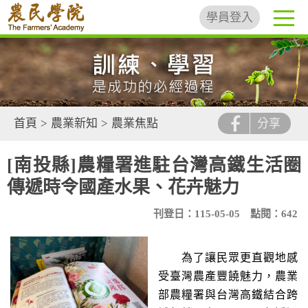
學員登入
首頁
>
農業新知
>
農業焦點
分享
[南投縣]農糧署進駐台灣高鐵生活圈
傳遞時令國產水果、花卉魅力
刊登日：115-05-05
點閱：642
為了讓民眾更直觀地感
受臺灣農產豐饒魅力，農業
部農糧署與台灣高鐵結合跨