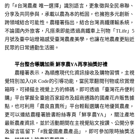
的「#台灣農產 唯一選擇」識別語言，更象徵與全民串聯、
分享及共同參與，承載以農為本的柢固，也擁抱多元創新、
跨領域結合可能性。農糧署指出，結合台灣高鐵運輸系統，
不論國內外旅客，凡搭乘即能透過高鐵車上刊物「TLife」5
月號及臺中站燈箱感受臺灣農產美學，也讓在地農產更貼近
民眾的日常通勤生活圈。
平台整合導購加乘 鮮享農YA再享抽獎好禮
農糧署表示，為順應現代化資訊接收及購物習慣，主視
覺特別加入QR Code的引導功能，當民眾翻閱刊物或欣賞燈
箱時，可掃描主視覺上方的條碼，即可透過「臺灣花卉便利
購」平台掌握全臺逾百家超市及超商通路的國產花卉販售據
點，也可利用「農良直賣所」平台輕鬆選購在地優質農產，
更可以連結農糧署臉書粉絲專頁「鮮享農YA」，關注產地
最新農產資訊，並於活動期間在主視覺貼文按讚、公開分享
及留言區留下「#我愛國產農產品」，即可參加限時抽獎活