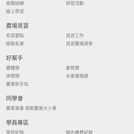
高階訓練
研習活動
線上學習
農場見習
見習要點
見習工作
錄取名單
見習農場清單
好幫手
農糧類
畜牧類
休閒類
水產養殖類
農業新手包
同學會
農業筆墨 探索農業大小事
學員專區
學習紀錄
報名繳費紀錄