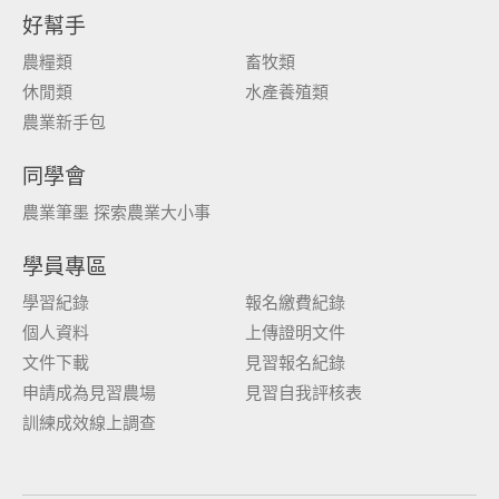
好幫手
農糧類
畜牧類
休閒類
水產養殖類
農業新手包
同學會
農業筆墨 探索農業大小事
學員專區
學習紀錄
報名繳費紀錄
個人資料
上傳證明文件
文件下載
見習報名紀錄
申請成為見習農場
見習自我評核表
訓練成效線上調查