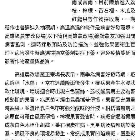
雨或雷雨。目前陸續進入荔
枝、檸檬、番石榴、木瓜及
紅龍果等作物採收期，一期
稻作也普遍進入抽穗期，高溫高濕的條件是病害好發環境。
高雄區農業改良場(以下簡稱高雄農改場)籲請農友加強田間
病害監測，適時採取預防及防治措施，並強化果園衛生管
理。病害發生時應選擇適當藥劑對症下藥，避免疫情蔓延而
影響作物產量與品質。
高雄農改場羅正宗場長表示，雨季為病害好發時期，疫
病俗稱「水傷」，常在連續降雨後發生，罹病果產生水浸狀
軟化斑塊，環境適合時出現白色菌絲。荔枝酸腐病主要為害
成熟期的果實，病原菌可經由昆蟲攜帶傳播，果實受害嚴重
時裂果，並流出乳白色帶有強烈酸味的汁液。柑桔潰瘍病之
病原菌可藉由風雨傳播，檸檬果實受害時，病斑會逐漸擴展
成灰白色木栓化組織。番石榴炭疽病、黑星病及瘡痂病於潮
濕、通風不良的環境易發生，常造成果實凹陷病斑，嚴重影