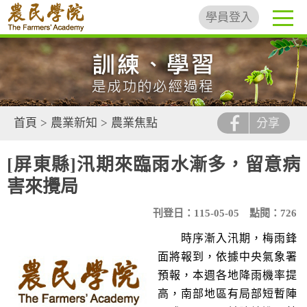
學員登入
首頁
>
農業新知
>
農業焦點
分享
[屏東縣]汛期來臨雨水漸多，留意病
害來攪局
刊登日：115-05-05
點閱：726
時序漸入汛期，梅雨鋒
面將報到，依據中央氣象署
預報，本週各地降雨機率提
高，南部地區有局部短暫陣