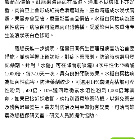
響商品價值。紅龍果潰瘍病在高濕、通風不良環境下亦好
發，肉質莖上會形成紅褐色潰瘍斑點，嚴重時造成水浸狀腐
爛，果實亦會受害，嚴重影響商品價值。水稻白葉枯病為細
菌性病害，病原菌可隨風雨飛濺傳播，受感染葉片嚴重時產
生波浪狀灰白色條斑。
羅場長進一步說明，落實田間衛生管理是病害防治首要
措施，並應掌握正確診斷，對症下藥原則，防治時應選用登
記藥劑。針對「水傷」可在降雨前噴灑3-4次中性化亞磷酸
1,000倍，每7-10天一次，具有良好預防效果。水稻白葉枯病
為細菌性病害，防治藥劑較少，可選用14%嘉賜克枯爛可溼
性粉劑1,500倍、10%鏈四環黴素水溶性粉劑1,000倍等藥
劑，如果已接近採收期，應特別留意施藥時機，以避免藥害
及殘留過量發生。農友對防治及用藥如仍有疑問，可洽高雄
農改場植保研究室，研究人員將提供協助。