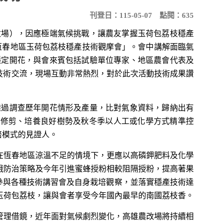
刊登日：115-05-07
點閱：635
場），因應極端氣候挑戰，讓農友掌握玉荷包荔枝穩產
「恆春地區玉荷包荔枝穩產技術觀摩會」。會中講解面臨氣
穩定開花，與會來賓包括試驗單位專家、地區農會代表及
臨技術交流，現場互動非常熱烈，對於此次活動技術成果讚
過調查歷年開花情形及產量，比對氣象資料，歸納出有
時修剪、培養良好樹勢及秋冬季以人工或化學方式精準控
栽培模式的見證人。
恆春地區涼溫不足的情境下，更應以高磷鉀肥料及化學
蛾防治策略及今年引進蜜蜂授粉相較阻隔授粉，提高著果
透過參與各種技術講習會及自身栽培觀察，並落實穩產技術達
玉荷包荔枝，讓與會者享受今年國內最早的南國荔枝香。
理借鏡，近年面對氣候劇烈變化，高雄農改場將持續相