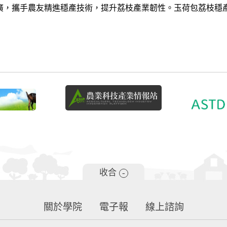
廣，攜手農友精進穩產技術，提升荔枝產業韌性。玉荷包荔枝穩
收合
-
關於學院
電子報
線上諮詢