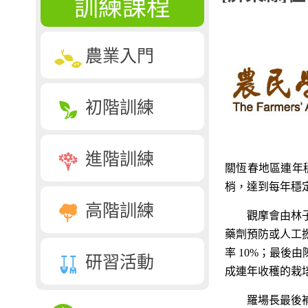
訓練課程
農業入門
初階訓練
進階訓練
關恆春地區連年
梢，達到每年穩定
高階訓練
觀摩會由林子文
藥劑預防或人工
率 10%；最後
研習活動
成連年收穫的栽
羅場長最後補充