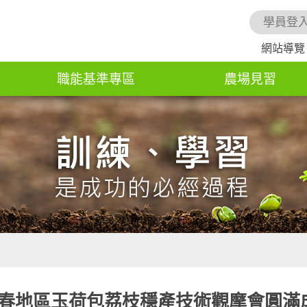
學員登
網站導覽
職能基準專區
農場見習
恆春地區玉荷包荔枝穩產技術觀摩會圓滿