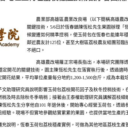
農業部高雄區農業改良場（以下簡稱高雄農改
關鍵技術，5/6日於恆春鎮陳恆松先生果園辦理
候變遷如何精準控梢，使玉荷包在恆春也能連年
鄰近農友計125位，甚至大樹區荔枝農友組團蒞
不絕口。
高雄農改場羅正宗場長指出，本場研究團隊透
穩定開花的關鍵技術，園主陳恆松先生在落實執行後，透過適
開花結果，平均單位產量每分地約1,200-1,500台斤，成為本
助理研究員說明影響玉荷包荔枝開花因子及秋冬控梢技術，在
撚梢及時去除秋冬季萌梢；接著由王泰權助理研究員講解荔枝細
由陳恆松先生分享他自101 年退休後，開始專心經營玉荷包，
培經驗。現場不但實地參觀結實累累的果園，也提供當地生產的
說明，恆春玉荷包荔枝穩產實例，可做為其他地區荔枝生產管