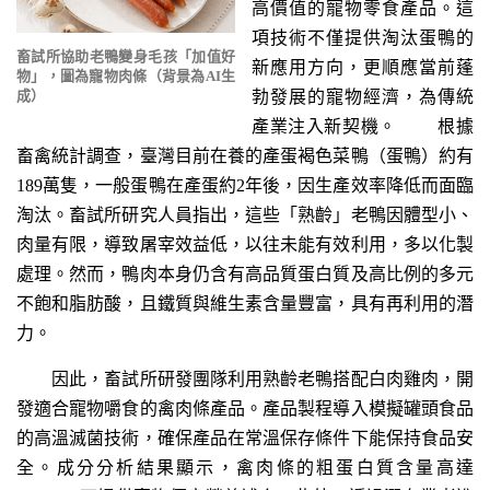
高價值的寵物零食產品。這
項技術不僅提供淘汰蛋鴨的
畜試所協助老鴨變身毛孩「加值好
新應用方向，更順應當前蓬
物」，圖為寵物肉條（背景為AI生
成）
勃發展的寵物經濟，為傳統
產業注入新契機。 根據
畜禽統計調查，臺灣目前在養的產蛋褐色菜鴨（蛋鴨）約有
189萬隻，一般蛋鴨在產蛋約2年後，因生產效率降低而面臨
淘汰。畜試所研究人員指出，這些「熟齡」老鴨因體型小、
肉量有限，導致屠宰效益低，以往未能有效利用，多以化製
處理。然而，鴨肉本身仍含有高品質蛋白質及高比例的多元
不飽和脂肪酸，且鐵質與維生素含量豐富，具有再利用的潛
力。
因此，畜試所研發團隊利用熟齡老鴨搭配白肉雞肉，開
發適合寵物嚼食的禽肉條產品。產品製程導入模擬罐頭食品
的高溫滅菌技術，確保產品在常溫保存條件下能保持食品安
全。成分分析結果顯示，禽肉條的粗蛋白質含量高達