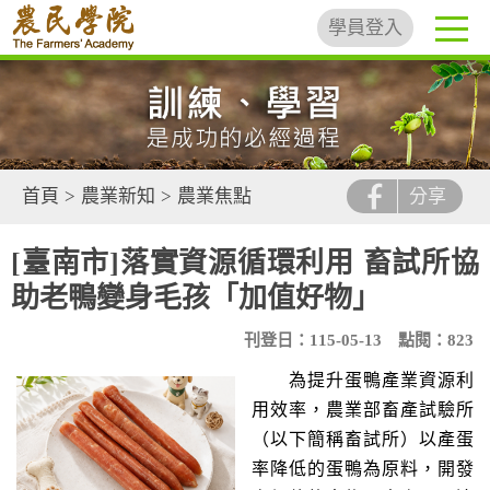
學員登入
首頁
>
農業新知
>
農業焦點
分享
[臺南市]落實資源循環利用 畜試所協
助老鴨變身毛孩「加值好物」
刊登日：115-05-13
點閱：823
為提升蛋鴨產業資源利
用效率，農業部畜產試驗所
（以下簡稱畜試所）以產蛋
率降低的蛋鴨為原料，開發