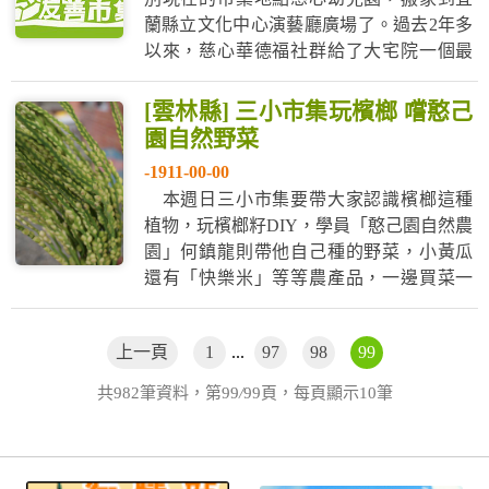
蘭縣立文化中心演藝廳廣場了。過去2年多
以來，慈心華德福社群給了大宅院一個最
溫暖、最穩固的家，讓大宅院得以成長、
茁...
[雲林縣] 三小市集玩檳榔 嚐憨己
園自然野菜
-1911-00-00
本週日三小市集要帶大家認識檳榔這種
植物，玩檳榔籽DIY，學員「憨己園自然農
園」何鎮龍則帶他自己種的野菜，小黃瓜
還有「快樂米」等等農產品，一邊買菜一
邊可以玩活動，這可是逛農民市集才有的
樂趣...
上一頁
1
...
97
98
99
共982筆資料，第99
/
99頁，每頁顯示10筆