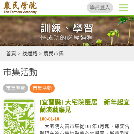
學員登入
首頁
>
找通路
>
農民市集
市集活動
市集導覽
市集活動
[宜蘭縣] 大宅院遷居 新年起宜
蘭演藝廳見
100-01-10
大宅院友善市集從101年1月起，確定告
別現在的市集地點慈心幼兒園，搬家到宜