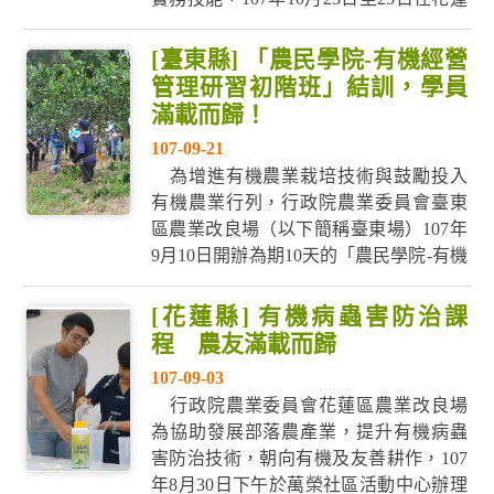
區農業改良場辦理農民學院進階選修訓
練-蔬菜及果樹繁殖技術班。 花蓮農改場
[臺東縣] 「農民學院-有機經營
代理場長蔡宜峯表示，花蓮生產的水
管理研習初階班」結訓，學員
稻，在好山好水的環境、農改場輔導及
滿載而歸！
農民的努力耕種下，每年在全國米質競
107-09-21
爭總是名列...
為增進有機農業栽培技術與鼓勵投入
有機農業行列，行政院農業委員會臺東
區農業改良場（以下簡稱臺東場）107年
9月10日開辦為期10天的「農民學院-有機
經營管理研習初階班」課程，並於9月21
日順利結訓。 臺東場陳信言場長主持結
[花蓮縣] 有機病蟲害防治課
訓，並恭喜學員順利完成10天的訓練課
程 農友滿載而歸
程。陳場長表示，臺東場藉由有機農業
107-09-03
多元應用課程，引導學員朝向友善環境
行政院農業委員會花蓮區農業改良場
栽...
為協助發展部落農產業，提升有機病蟲
害防治技術，朝向有機及友善耕作，107
年8月30日下午於萬榮社區活動中心辦理