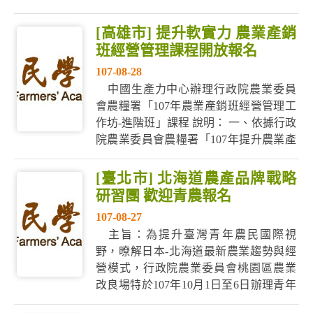
部落行動教室-有機農業系列課程四-有機
病蟲害管理，有來自萬榮、西林、見晴
[高雄市] 提升軟實力 農業產銷
及其他地區農友共襄盛舉，均表示受益
班經營管理課程開放報名
良多。 花蓮農改場助理研究員林正木表
107-08-28
示，四場次的有機農業系列課程已邁...
中國生產力中心辦理行政院農業委員
會農糧署「107年農業產銷班經營管理工
作坊-進階班」課程 說明： 一、依據行政
院農業委員會農糧署「107年提升農業產
銷班經營管理軟實力計畫-工作坊輔導」
計畫辦理。 二、本進階班針對入門班完
[臺北市] 北海道農產品牌戰略
訓之學員，以「企劃產業及組織發展方
研習團 歡迎青農報名
向」為訓練目標，從經營管理面向著
107-08-27
手，透過業界專家實務經驗...
主旨：為提升臺灣青年農民國際視
野，暸解日本-北海道最新農業趨勢與經
營模式，行政院農業委員會桃園區農業
改良場特於107年10月1日至6日辦理青年
農民「北海道農產品牌戰略研習團」，