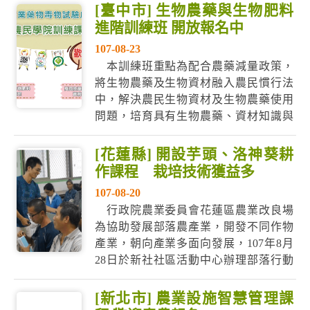
鼓勵對日本-北海道農業發展現況有興趣
[臺中市] 生物農藥與生物肥料
之青年農民踴躍參加。 說明： 一、北海
進階訓練班 開放報名中
道農產品牌戰略研習團擬定於107年10月
107-08-23
1日至6日辦理，詳細行程與報...
本訓練班重點為配合農藥減量政策，
將生物農藥及生物資材融入農民慣行法
中，解決農民生物資材及生物農藥使用
問題，培育具有生物農藥、資材知識與
整合應用能力之農民，以達安全農業之
目的。 一、報名資格：農民學院農業初
[花蓮縣] 開設芋頭、洛神葵耕
階訓練班結訓或務農年資3年以上者（須
作課程 栽培技術獲益多
檢附相關佐證資料）。 二、訓練期間：
107-08-20
自10月15日至10月26日止，共2週。 ...
行政院農業委員會花蓮區農業改良場
為協助發展部落農產業，開發不同作物
產業，朝向產業多面向發展，107年8月
28日於新社社區活動中心辦理部落行動
教室-花蓮縣豐濱鄉新社部落蔬菜及特用
作物栽培管理班，有來自新社以及港
[新北市] 農業設施智慧管理課
口、豐濱、其它鄉鎮等多位農友共襄盛