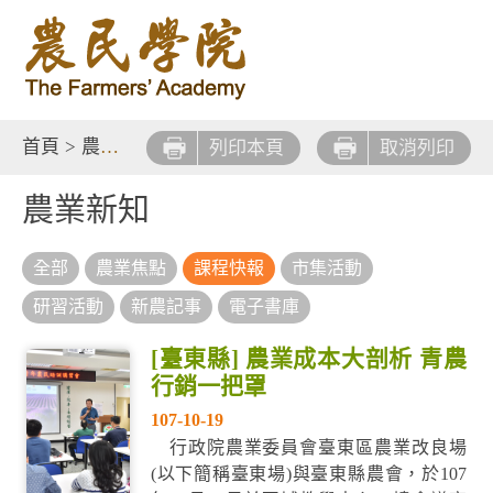
首頁
>
農業新知
列印本頁
取消列印
農業新知
全部
農業焦點
課程快報
市集活動
研習活動
新農記事
電子書庫
[臺東縣] 農業成本大剖析 青農
行銷一把罩
107-10-19
行政院農業委員會臺東區農業改良場
(以下簡稱臺東場)與臺東縣農會，於107