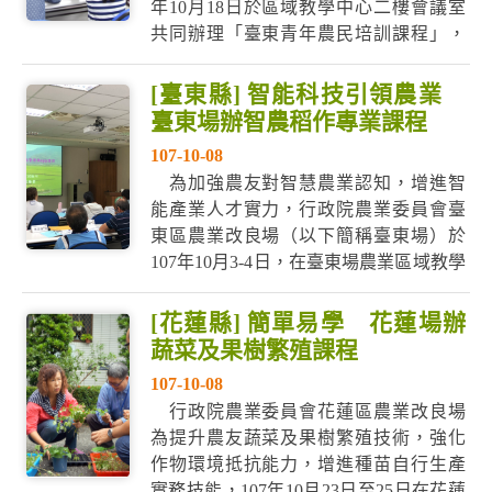
年10月18日於區域教學中心二樓會議室
共同辦理「臺東青年農民培訓課程」，
共計25餘位青年農民報名參加。 臺東場
陳信言場長於開訓時表示，青年農民除
[臺東縣] 智能科技引領農業
了基本的農業栽培技術外，更需了解農
臺東場辦智農稻作專業課程
業成本的結構與計算方式，同時加強品
107-10-08
牌的行銷能力，不斷發揮創意，才能在
為加強農友對智慧農業認知，增進智
競爭的消...
能產業人才實力，行政院農業委員會臺
東區農業改良場（以下簡稱臺東場）於
107年10月3-4日，在臺東場農業區域教學
中心舉辦「智慧農業4.0職能基準-稻作專
業課程」教育訓練，本次學員皆對未來
[花蓮縣] 簡單易學 花蓮場辦
智慧農業的應用極有興趣，均表示於兩
蔬菜及果樹繁殖課程
天的課程獲取豐富的知識，滿載而歸。
107-10-08
臺東場陳信言場長開訓時表示，目前臺
行政院農業委員會花蓮區農業改良場
灣農...
為提升農友蔬菜及果樹繁殖技術，強化
作物環境抵抗能力，增進種苗自行生產
實務技能，107年10月23日至25日在花蓮